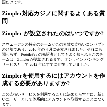
国だけです。
Zimpler対応カジノに関するよくある質
問
Zimpler が設立されたのはいつですか?
スウェーデンの特定のチームがこの素敵な支払いコンセプト
の頭脳であり、2016 年の 4 月に確立されました。それにも
関わらず、PugglePay の先駆者としてもよく知られるこのチ
ームは、Zimpler が認知されるまで、オンライン バンキング
サービスとして 2012 年にすでに存在していました。
Zimplerを使用するにはアカウントを作
成する必要がありますか?
この支払いサービスを利用することに決めたらすぐに、新し
いユーザーとして体系的にアカウントを取得することになり
ます。