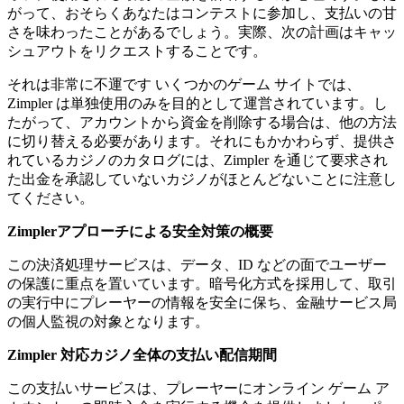
がって、おそらくあなたはコンテストに参加し、支払いの甘
さを味わったことがあるでしょう。実際、次の計画はキャッ
シュアウトをリクエストすることです。
それは非常に不運です いくつかのゲーム サイトでは、
Zimpler は単独使用のみを目的として運営されています。し
たがって、アカウントから資金を削除する場合は、他の方法
に切り替える必要があります。それにもかかわらず、提供さ
れているカジノのカタログには、Zimpler を通じて要求され
た出金を承認していないカジノがほとんどないことに注意し
てください。
Zimplerアプローチによる安全対策の概要
この決済処理サービスは、データ、ID などの面でユーザー
の保護に重点を置いています。暗号化方式を採用して、取引
の実行中にプレーヤーの情報を安全に保ち、金融サービス局
の個人監視の対象となります。
Zimpler 対応カジノ全体の支払い配信期間
この支払いサービスは、プレーヤーにオンライン ゲーム ア