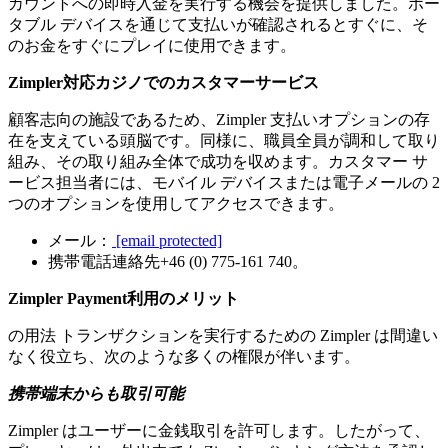
カウントへの即時入金を実行する機会を提供しました。ポー
タブル デバイスを通じて支払いが確認されるとすぐに、そ
のお金をすぐにプレイに使用できます。
Zimpler対応カジノでのカスタマーサービス
顧客志向の施設であるため、Zimpler 支払いオプションの存
在を支えている頭脳です。同様に、職員全員が調和して取り
組み、その取り組み全体で成功を収めます。カスタマー サ
ービス担当者には、モバイル デバイスまたは電子メールの 2
つのオプションを使用してアクセスできます。
メール：
[email protected]
携帯電話連絡先+46 (0) 775-161 740。
Zimpler Payment利用のメリット
の用法 トランザクションを実行するための Zimpler は間違い
なく役立ち、次のような多くの権限が伴います。
携帯端末からも取引可能
Zimpler はユーザーに金銭取引を許可します。したがって、