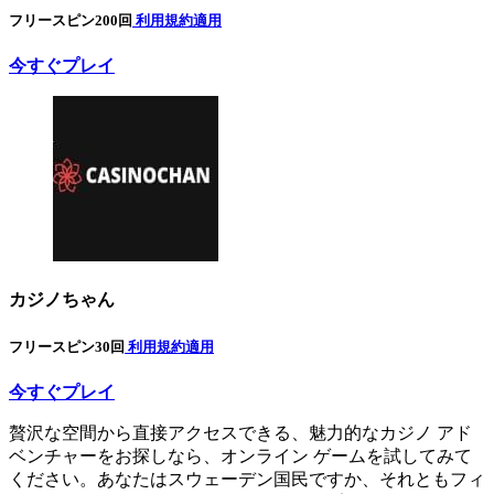
フリースピン200回
利用規約適用
今すぐプレイ
カジノちゃん
フリースピン30回
利用規約適用
今すぐプレイ
贅沢な空間から直接アクセスできる、魅力的なカジノ アド
ベンチャーをお探しなら、オンライン ゲームを試してみて
ください。あなたはスウェーデン国民ですか、それともフィ