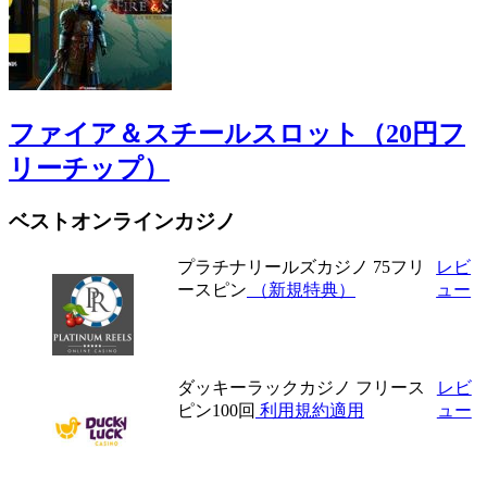
ファイア＆スチールスロット（20円フ
リーチップ）
ベストオンラインカジノ
プラチナリールズカジノ
75フリ
レビ
ースピン
（新規特典）
ュー
ダッキーラックカジノ
フリース
レビ
ピン100回
利用規約適用
ュー