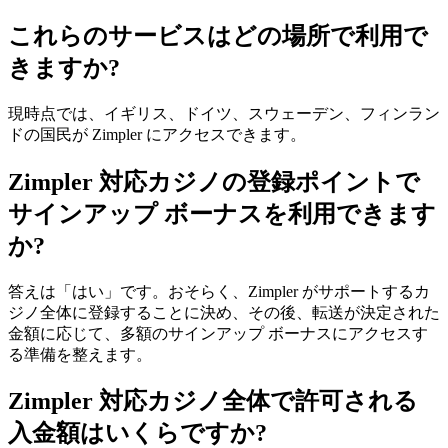
これらのサービスはどの場所で利用で
きますか?
現時点では、イギリス、ドイツ、スウェーデン、フィンラン
ドの国民が Zimpler にアクセスできます。
Zimpler 対応カジノの登録ポイントで
サインアップ ボーナスを利用できます
か?
答えは「はい」です。おそらく、Zimpler がサポートするカ
ジノ全体に登録することに決め、その後、転送が決定された
金額に応じて、多額のサインアップ ボーナスにアクセスす
る準備を整えます。
Zimpler 対応カジノ全体で許可される
入金額はいくらですか?