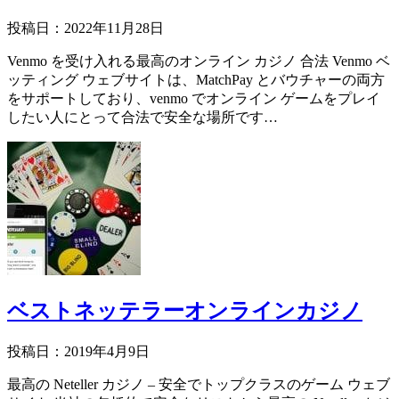
投稿日：2022年11月28日
Venmo を受け入れる最高のオンライン カジノ 合法 Venmo ベ
ッティング ウェブサイトは、MatchPay とバウチャーの両方
をサポートしており、venmo でオンライン ゲームをプレイ
したい人にとって合法で安全な場所です…
ベストネッテラーオンラインカジノ
投稿日：2019年4月9日
最高の Neteller カジノ – 安全でトップクラスのゲーム ウェブ