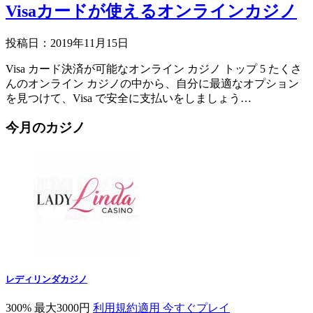
Visaカードが使えるオンラインカジノ
投稿日：2019年11月15日
Visa カード決済が可能なオンライン カジノ トップ 5 たくさ
んのオンライン カジノの中から、自分に最適なオプション
を見つけて、Visa で安全に支払いをしましょう…
今月のカジノ
レディリンダカジノ
300% 最大3000円
利用規約適用
今すぐプレイ