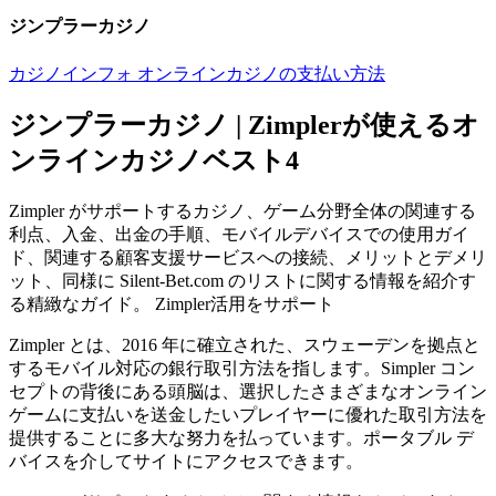
ジンプラーカジノ
カジノインフォ
オンラインカジノの支払い方法
ジンプラーカジノ | Zimplerが使えるオ
ンラインカジノベスト4
Zimpler がサポートするカジノ、ゲーム分野全体の関連する
利点、入金、出金の手順、モバイルデバイスでの使用ガイ
ド、関連する顧客支援サービスへの接続、メリットとデメリ
ット、同様に Silent-Bet.com のリストに関する情報を紹介す
る精緻なガイド。 Zimpler活用をサポート
Zimpler とは、2016 年に確立された、スウェーデンを拠点と
するモバイル対応の銀行取引方法を指します。Simpler コン
セプトの背後にある頭脳は、選択したさまざまなオンライン
ゲームに支払いを送金したいプレイヤーに優れた取引方法を
提供することに多大な努力を払っています。ポータブル デ
バイスを介してサイトにアクセスできます。