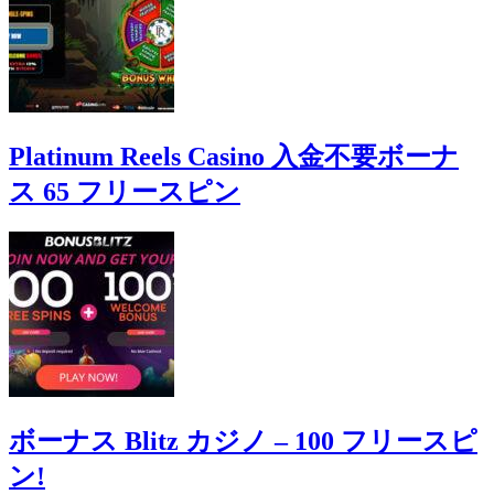
Platinum Reels Casino 入金不要ボーナ
ス 65 フリースピン
ボーナス Blitz カジノ – 100 フリースピ
ン!