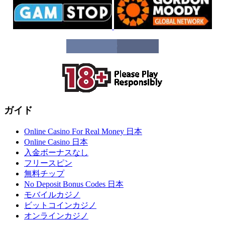
ガイド
Online Casino For Real Money 日本
Online Casino 日本
入金ボーナスなし
フリースピン
無料チップ
No Deposit Bonus Codes 日本
モバイルカジノ
ビットコインカジノ
オンラインカジノ