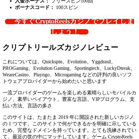
入金ボーナス：
フリースピン100回
ボーナスコード：
100スピン
今すぐCryptoReelsカジノでプレイしま
しょう！
クリプトリールズカジノレビュー
これについては、Quickspin、Evolution、Yggdrasil、
PROGaming、Evolution Gaming、Sportingtech、LuckyDtreak、
WeareCasino、Playngo、Microgaming などの評判の良いソフ
トウェアプロバイダーから始めたいと思います
一流プロバイダーのゲームを楽しめる素晴らしいモバイルカ
ジノ、素早いペイアウト、豊富な言語、VIPプログラム、支
払い方法、言語の多さ
このサイトは、たまたま 2019 年に開設された新しいカジノ
の 1 つです。このサイトで何ができるかを明確に示している
ため、完璧なドメインを持っています。とても洗練されてい
て、最近の世の中にマッチしています。ゲーム CryptoReels