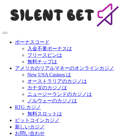
ボーナスコード
入金不要ボーナスは
フリースピンは
無料チップは
アメリカのリアルマネーのオンラインカジノ
New USA Casinos は
オーストラリアのカジノは
カナダのカジノは
ニュージーランドのカジノは
ノルウェーのカジノは
RTG カジノ
無料スロットは
ビットコインカジノ
新しいカジノ
お問い合わせ