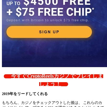
今すぐCryptoReelsカジノでプレイしま
しょう！
2019年をリードしてくれる
もちろん、カジノをチェックアウトした後は、 これらのカ