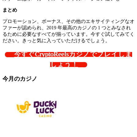
まとめ
プロモーション、ボーナス、その他のエキサイティングなオ
ファーが認められ、2019 年最高のカジノの 1 つとみなされ
るために必要なすべてが揃っています。今すぐ試してみてく
ださい。きっと気に入っていただけるでしょう。
今すぐCryptoReelsカジノでプレイしま
しょう！
今月のカジノ