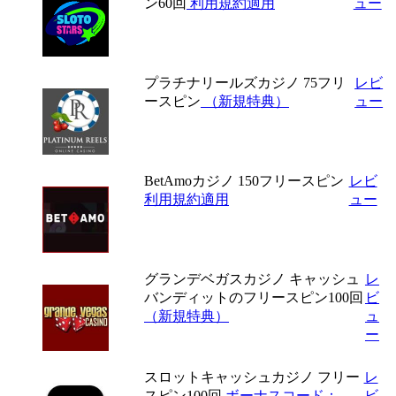
ン60回
利用規約適用
ュー
プラチナリールズカジノ
75フリ
レビ
ースピン
（新規特典）
ュー
BetAmoカジノ
150フリースピン
レビ
利用規約適用
ュー
グランデベガスカジノ
キャッシュ
レ
バンディットのフリースピン100回
ビ
（新規特典）
ュ
ー
スロットキャッシュカジノ
フリー
レ
スピン100回
ボーナスコード：
ビ