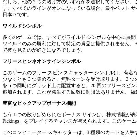
むしろ、他の 2 つの賭け方のいずれかを選択してください。これには
す。すべてのラインがオンになっている場合、最小ベット サイズ
日本D です。
ワイルドシンボル
多くのゲームでは、すべてがワイルド シンボルを中心に展
ワイルドのみの勝利に対して特定の賞品は提供されません。
で彼を見るのが好きになるでしょう。
フリースピンネオンサインシンボル
このゲームのフリー スピン スキャッター シンボルは、有
少なくとも 3 つ集めると、無料ターンを受け取ります。 3 
を 5 つ同時にグリッド上に配置すると、20 回のフリー
追加されます。これが発生する回数に制限はありません。 続
豊富なピックアップボーナス機能
もう 1 つの散りばめられたボーナス サインは、株式情報が
Pickings」をプレイするチャンスが与えられます。この
このコンピューター スキャッターは、3 種類のカードを入手すると