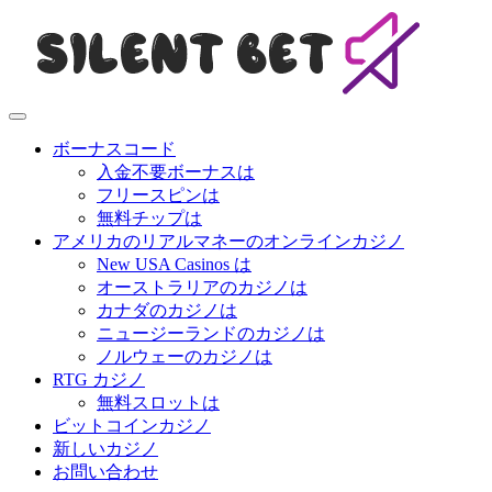
ボーナスコード
入金不要ボーナスは
フリースピンは
無料チップは
アメリカのリアルマネーのオンラインカジノ
New USA Casinos は
オーストラリアのカジノは
カナダのカジノは
ニュージーランドのカジノは
ノルウェーのカジノは
RTG カジノ
無料スロットは
ビットコインカジノ
新しいカジノ
お問い合わせ