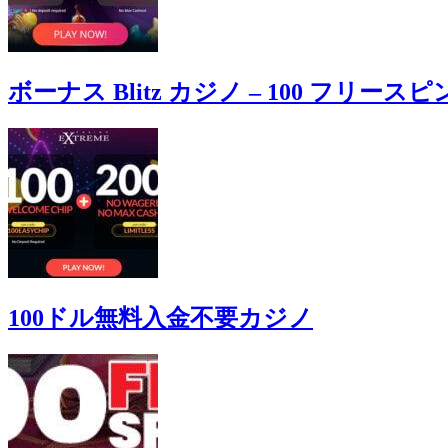
ボーナス Blitz カジノ – 100 フリースピ
100ドル無料入金不要カジノ