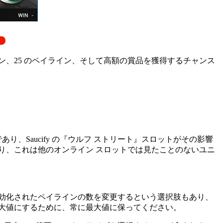
ースピン、25 のペイライン、そして高額の賞品を獲得するチャンス
、Saucify の『ウルフ ストリート』スロットがその影響
り、これは他のオンライン スロットでは見たことのないユニ
。
。有効化されたペイラインの数を変更するという選択肢もあり、
大値にするために、常に最大値に保ってください。