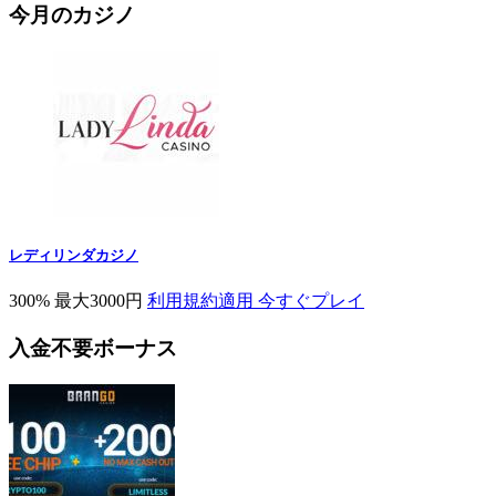
今月のカジノ
レディリンダカジノ
300% 最大3000円
利用規約適用
今すぐプレイ
入金不要ボーナス