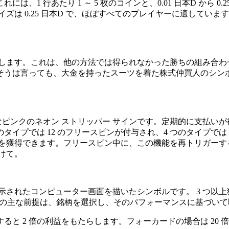
、1 行あたり 1 ～ 5 枚のコインと、0.01 日本D から 
は 0.25 日本D で、ほぼすべてのプレイヤーに適しています
開します。これは、他の方法では得られなかった勝ちの組み合わ
そうは言っても、大金を持ったスーツを着た株式仲買人のシン
名なピンクのネオン ストリッパー サインです。定期的に支払い
つのタイプでは 12 のフリースピンが付与され、4 つのタイプで
スピンを獲得できます。フリースピン中に、この機能を再トリガー
けて。
表示されたコンピューター画面を描いたシンボルです。 3 つ以上
ゲームの主な前提は、銘柄を選択し、そのパフォーマンスに基づい
 2 倍の利益をもたらします。フォーカードの場合は 20 倍、ファ