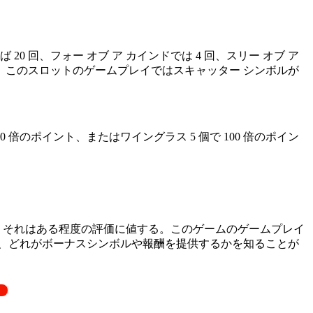
0 回、フォー オブ ア カインドでは 4 回、スリー オブ ア
。このスロットのゲームプレイではスキャッター シンボルが
0 倍のポイント、またはワイングラス 5 個で 100 倍のポイン
それはある程度の評価に値する。このゲームのゲームプレイ
、どれがボーナスシンボルや報酬を提供するかを知ることが