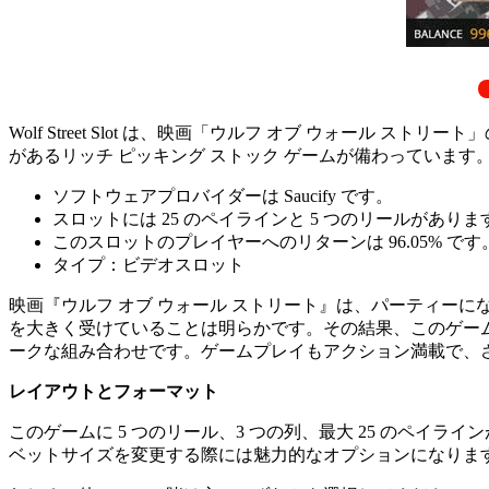
Wolf Street Slot は、映画「ウルフ オブ ウォー
があるリッチ ピッキング ストック ゲームが備わっています
ソフトウェアプロバイダーは Saucify です。
スロットには 25 のペイラインと 5 つのリールがありま
このスロットのプレイヤーへのリターンは 96.05% です
タイプ：ビデオスロット
映画『ウルフ オブ ウォール ストリート』は、パーティーにな
を大きく受けていることは明らかです。その結果、このゲーム
ークな組み合わせです。ゲームプレイもアクション満載で、
レイアウトとフォーマット
このゲームに 5 つのリール、3 つの列、最大 25 のペ
ベットサイズを変更する際には魅力的なオプションになりま