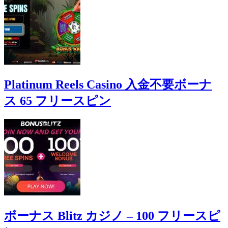
Platinum Reels Casino 入金不要ボーナ
ス 65 フリースピン
ボーナス Blitz カジノ – 100 フリースピ