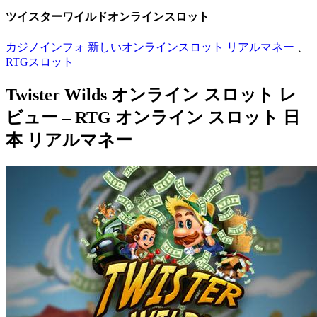
ツイスターワイルドオンラインスロット
カジノインフォ
新しいオンラインスロット リアルマネー
、
RTGスロット
Twister Wilds オンライン スロット レ
ビュー – RTG オンライン スロット 日
本 リアルマネー