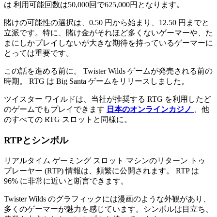
は 利用可能回数は50,000回で625,000円となります。
賭けの可能性の選択は、0.50 円から始まり、12.50 円までと
立派です。特に、賭け金がそれほど多くないゲーマーや、た
まにしかプレイしないが大きな期待を持っているゲーマーに
とっては重要です。
この話を進める前に。 Twister Wilds ゲームが発売される前の
時期。 RTG は Big Santa ゲームをリリースしました。
ツイスター ワイルドは、当社が推奨する RTG を利用したど
のゲームでもプレイできます
日本のオンラインカジノ
、他
のすべての RTG スロットと同様に。
RTPとシンボル
リアルタイム ゲーミング スロット マシンのリターン トゥ
プレーヤー (RTP) 情報は、頻繁に公開されます。 RTP は
96% に非常に近いと断言できます。
Twister Wilds のグラフィックには漫画のような外観があり、
多くのゲーマーが魅力を感じています。シンボルは目立ち、