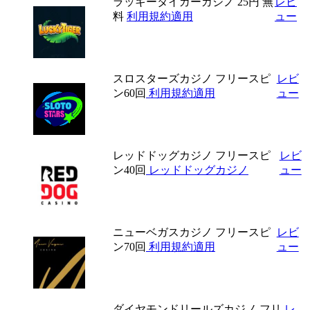
ラッキータイガーカジノ
25円 無
レビ
料
利用規約適用
ュー
スロスターズカジノ
フリースピ
レビ
ン60回
利用規約適用
ュー
レッドドッグカジノ
フリースピ
レビ
ン40回
レッドドッグカジノ
ュー
ニューベガスカジノ
フリースピ
レビ
ン70回
利用規約適用
ュー
ダイヤモンドリールズカジノ
フリ
レ