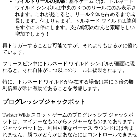
ワイルドリールの拡張
: 基本ゲームでは、トルネード
ワイルド シンボルは中央の 3 つのリールにのみ表示さ
れます。これが起こると、リール全体を占めるまで成
長します。何よりもまず、トルネード ワイルドは勝利
をすぐに 3 倍にします。支払総額のなんと素晴らしい
増加でしょう！
再トリガーすることは可能ですが、それよりもはるかに優れ
ています。
フリースピン中にトルネード ワイルド シンボルが画面に現
れると、それ自体が 1 つ以上のリールに複製されます。
特に、トルネード ワイルドが存在する場合は常に 3 倍の勝
利倍率が常に有効であることを考慮します。
プログレッシブジャックポット
Twister Wilds スロット ゲームのプログレッシブ ジャックポ
ットは、マイナーなものからメジャーなものまであります。
ジャックポットは、利用可能なボーナス ラウンドには含ま
れません。勝つかどうかはあなたにはコントロールできませ