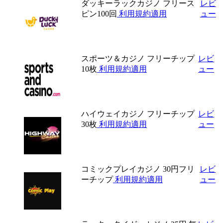
ダッキーラックカジノ
フリース
レビ
ピン100回
利用規約適用
ュー
スポーツ＆カジノ
フリーチップ
レビ
10枚
利用規約適用
ュー
ハイウェイカジノ
フリーチップ
レビ
30枚
利用規約適用
ュー
コミックプレイカジノ
30円フリ
レビ
ーチップ
利用規約適用
ュー