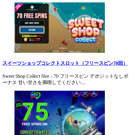
スイーツショップコレクトスロット（フリースピン70回）
Sweet Shop Collect Slot – 70 フリースピン デポジットなしボ
ーナス 甘い甘さを満喫してください…