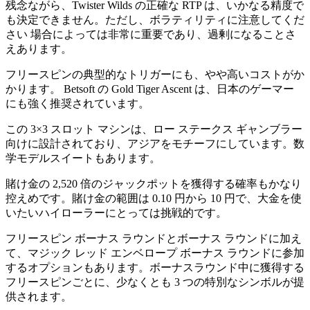
残念ながら、Twister Wilds の正確な RTP は、いかなる精度で
も決定できません。ただし、ボラティリティに注意してくだ
さい 場合によっては非常に重要であり、過剰になることさ
えあります。
フリースピンの典型的なトリガーにも、やや高いコストがか
かります。 Betsoft の Gold Tiger Ascent は、日本のゲーマー
にも強く推奨されています。
この 3×3 スロット マシンは、ロー ステークス ギャンブラー
向けに設計されており、アジアをモチーフにしています。数
学モデルスイートもあります。
賭け金の 2,520 倍のジャックポットを獲得する確率もかなり
控えめです。賭け金の範囲は 0.10 円から 10 円で、大金を使
いたいハイローラーにとっては挑戦的です。
フリースピン ボーナス ラウンドとボーナス ラウンドに加え
て、マジック レッド エンベロープ ボーナス ラウンドに参加
するオプションもあります。ボーナスラウンド中に獲得する
フリースピンごとに、少なくとも 3 つの特別なシンボルが提
供されます。