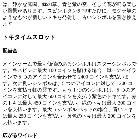
は、静かな庭園、緑の草、青と紫の空、そして花が踊る楽し
い風景があります。スピンボタンを押すたびに、モグラ塚の
ようなものが新しいトキを発射し、古いシンボルを置き換え
ます。
トキタイムスロット
配当金
メインゲームで最も価値のあるシンボルはスターシンボルで
す。各スピンに最大 100 コインを賭ける場合、単一のペイラ
インで 5 つのアイコンを合わせて 2400 コインを支払いま
す。次に良いシンボルは、5 つのアイコンに対して 1200 コ
インを支払う虹の雲です。もう 1 つのシンボルは、5 つのア
イコンに対して最大 600 コインを支払う紫色のトキです。赤
のトキは最大 450 コインを支払い、緑のトキは最大 300 コイ
ンを支払います。最大 5 シンボル ベットの場合、青いトキ
は最大 250 コインを支払い、黄色のトキは最大 200 コインを
支払います。
広がるワイルド