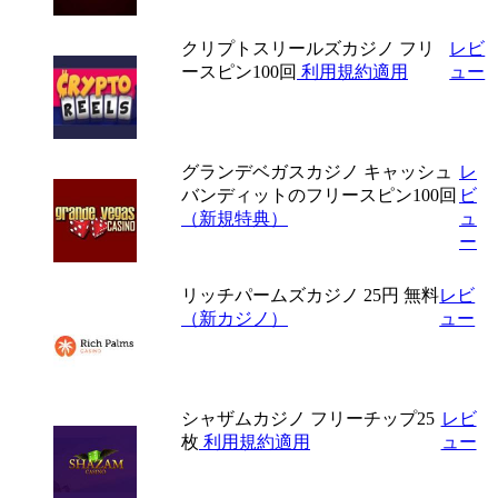
クリプトスリールズカジノ
フリ
レビ
ースピン100回
利用規約適用
ュー
グランデベガスカジノ
キャッシュ
レ
バンディットのフリースピン100回
ビ
（新規特典）
ュ
ー
リッチパームズカジノ
25円 無料
レビ
（新カジノ）
ュー
シャザムカジノ
フリーチップ25
レビ
枚
利用規約適用
ュー