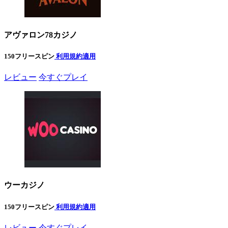
アヴァロン78カジノ
150フリースピン
利用規約適用
レビュー
今すぐプレイ
ウーカジノ
150フリースピン
利用規約適用
レビュー
今すぐプレイ