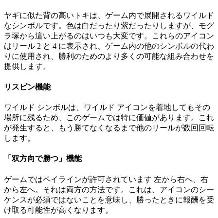
ヤギに似た背の高いトキは、ゲーム内で展開されるワイルド
なシンボルです。色は白だったり紫だったりしますが、モグ
ラ塚から這い上がるのはいつも大変です。これらのアイコン
はリール 2 と 4 に表示され、ゲーム内の他のシンボルの代わ
りに使用され、勝利のためのより多くの可能な組み合わせを
提供します。
リスピン機能
ワイルド シンボルは、ワイルド アイコンを着地してもその
場所に残るため、このゲームでは特に価値があります。これ
が発生すると、もう勝てなくなるまで他のリールが数回回転
します。
「双方向で勝つ」機能
ゲームではペイラインが許可されています 左から右へ、右
から左へ。それは両方の方法です。これは、アイコンのシー
ケンスが必須ではないことを意味し、勝ったときに報酬を受
け取る可能性が高くなります。