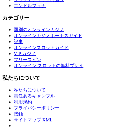
エンドルフィナ
カテゴリー
国別のオンラインカジノ
オンラインカジノボーナスガイド
記事
オンラインスロットガイド
VIP カジノ
フリースピン
オンライン スロットの無料プレイ
私たちについて
私たちについて
責任あるギャンブル
利用規約
プライバシーポリシー
接触
サイトマップ XML