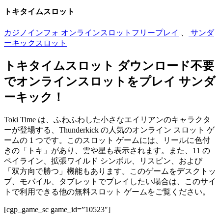
トキタイムスロット
カジノインフォ
オンラインスロットフリープレイ
、
サンダ
ーキックスロット
トキタイムスロット ダウンロード不要
でオンラインスロットをプレイ サンダ
ーキック！
Toki Time は、ふわふわした小さなエイリアンのキャラクタ
ーが登場する、Thunderkick の人気のオンライン スロット ゲ
ームの 1 つです。このスロット ゲームには、リールに色付
きの「トキ」があり、雲や星も表示されます。また、11 の
ペイライン、拡張ワイルド シンボル、リスピン、および
「双方向で勝つ」機能もあります。このゲームをデスクトッ
プ、モバイル、タブレットでプレイしたい場合は、このサイ
トで利用できる他の無料スロット ゲームをご覧ください。
[cgp_game_sc game_id=”10523″]