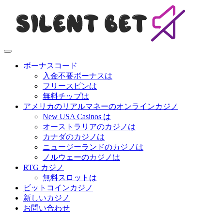
ボーナスコード
入金不要ボーナスは
フリースピンは
無料チップは
アメリカのリアルマネーのオンラインカジノ
New USA Casinos は
オーストラリアのカジノは
カナダのカジノは
ニュージーランドのカジノは
ノルウェーのカジノは
RTG カジノ
無料スロットは
ビットコインカジノ
新しいカジノ
お問い合わせ