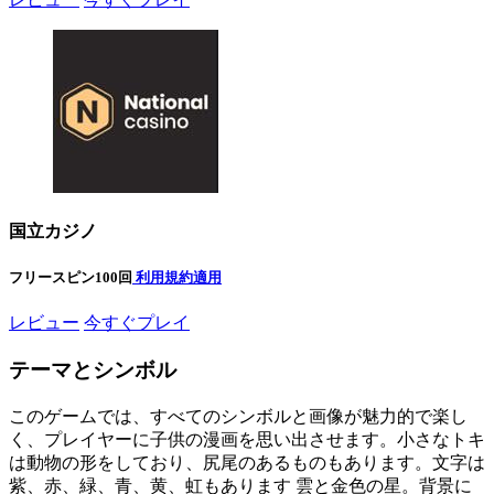
国立カジノ
フリースピン100回
利用規約適用
レビュー
今すぐプレイ
テーマとシンボル
このゲームでは、すべてのシンボルと画像が魅力的で楽し
く、プレイヤーに子供の漫画を思い出させます。小さなトキ
は動物の形をしており、尻尾のあるものもあります。文字は
紫、赤、緑、青、黄、虹もあります 雲と金色の星。背景に