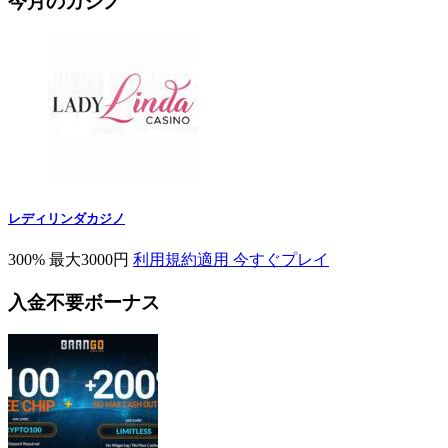
今月のカジノ
レディリンダカジノ
300% 最大3000円
利用規約適用
今すぐプレイ
入金不要ボーナス