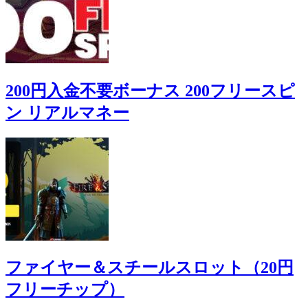
200円入金不要ボーナス 200フリースピ
ン リアルマネー
ファイヤー＆スチールスロット（20円
フリーチップ）