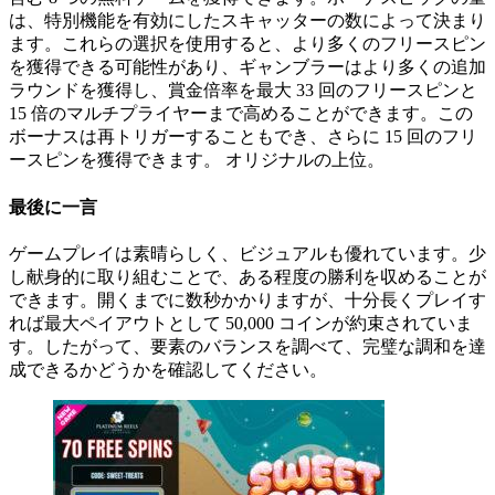
は、特別機能を有効にしたスキャッターの数によって決まり
ます。これらの選択を使用すると、より多くのフリースピン
を獲得できる可能性があり、ギャンブラーはより多くの追加
ラウンドを獲得し、賞金倍率を最大 33 回のフリースピンと
15 倍のマルチプライヤーまで高めることができます。この
ボーナスは再トリガーすることもでき、さらに 15 回のフリ
ースピンを獲得できます。 オリジナルの上位。
最後に一言
ゲームプレイは素晴らしく、ビジュアルも優れています。少
し献身的に取り組むことで、ある程度の勝利を収めることが
できます。開くまでに数秒かかりますが、十分長くプレイす
れば最大ペイアウトとして 50,000 コインが約束されていま
す。したがって、要素のバランスを調べて、完璧な調和を達
成できるかどうかを確認してください。