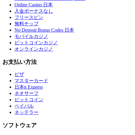
Online Casino 日本
入金ボーナスなし
フリースピン
無料チップ
No Deposit Bonus Codes 日本
モバイルカジノ
ビットコインカジノ
オンラインカジノ
お支払い方法
ビザ
マスターカード
日本n Express
ネオサーフ
ビットコイン
ペイパル
ネッテラー
ソフトウェア