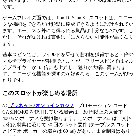
を浴びます。この RTG リリースのビジュアルは素晴らしい
です。
ゲームプレイの面では、Tian Di Yuan Su スロットは、ユニー
クな機能をできるだけ頻繁に達成できるように設計されてい
ます。ボーナス以外にも得られる賞品は十分なものです。し
かし、それがなければ賞金は手に入らない可能性が高くなり
ます。
基本スピンでは、ワイルドを乗せて勝利を獲得すると 2 倍の
マルチプライヤーが期待できますが、フリースピンではマル
チプライヤーが 33 倍にも上昇し、魅力が大幅に高まりま
す。ユニークな機能を探すのが好きなら、このゲームがぴっ
たりです。
このスロットが楽しめる場所
の
プラネット7オンラインカジノ
: プロモーション コード
CASINO400 を使用している場合は、30 円以上の入金で
400% のボーナスを受け取ります。このボーナスには、支払
い額と特典に応じて 30 回のベット要件 (テーブル スロット
とビデオ ポーカーの場合は 60 回) があり、出金制限はあり