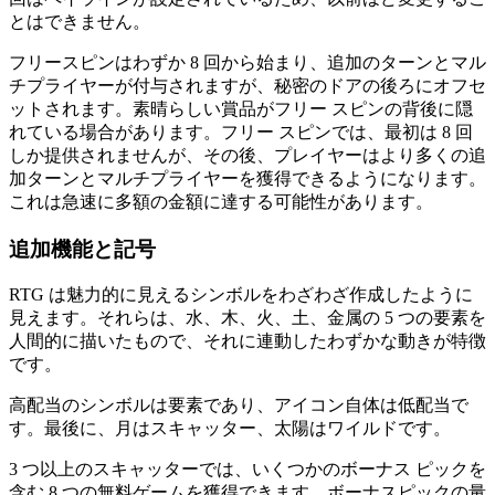
とはできません。
フリースピンはわずか 8 回から始まり、追加のターンとマル
チプライヤーが付与されますが、秘密のドアの後ろにオフセ
ットされます。素晴らしい賞品がフリー スピンの背後に隠
れている場合があります。フリー スピンでは、最初は 8 回
しか提供されませんが、その後、プレイヤーはより多くの追
加ターンとマルチプライヤーを獲得できるようになります。
これは急速に多額の金額に達する可能性があります。
追加機能と記号
RTG は魅力的に見えるシンボルをわざわざ作成したように
見えます。それらは、水、木、火、土、金属の 5 つの要素を
人間的に描いたもので、それに連動したわずかな動きが特徴
です。
高配当のシンボルは要素であり、アイコン自体は低配当で
す。最後に、月はスキャッター、太陽はワイルドです。
3 つ以上のスキャッターでは、いくつかのボーナス ピックを
含む 8 つの無料ゲームを獲得できます。ボーナスピックの量