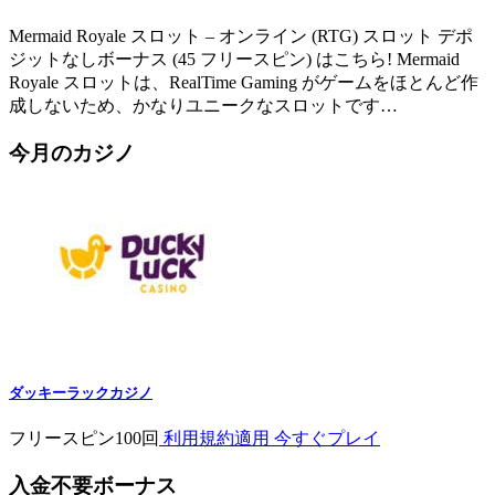
Mermaid Royale スロット – オンライン (RTG) スロット デポ
ジットなしボーナス (45 フリースピン) はこちら! Mermaid
Royale スロットは、RealTime Gaming がゲームをほとんど作
成しないため、かなりユニークなスロットです…
今月のカジノ
ダッキーラックカジノ
フリースピン100回
利用規約適用
今すぐプレイ
入金不要ボーナス