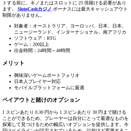
トする前に、キノまたはスロットに 25 倍賭ける必要があり
ます。
SlotoCashカジノ
ボーナスには最大キャッシュアウト
制限がありません。
対象者：オーストラリア、ヨーロッパ、日本、日本、
ニュージーランド、インターナショナル、南アフリカ
ソフトウェア：RTG
ゲーム：200以上
出金時間：24時間～48時間
メリット
興味深いゲームポートフォリオ
日本人プレイヤー対応
モバイルプラットフォームに最適
ペイアウトと賭けのオプション
1 スピンあたり 0.30 円から 1 スピンあたり 30 円まで賭ける
ことができるため、プレーヤーは自分にとって最適なものを
探索して見つけるための幅広いオプションを提供します。今
回はペイラインが設定されているため、以前ほど変更するこ