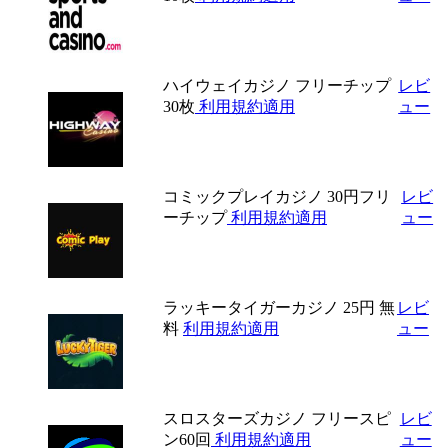
ハイウェイカジノ
フリーチップ
レビ
30枚
利用規約適用
ュー
コミックプレイカジノ
30円フリ
レビ
ーチップ
利用規約適用
ュー
ラッキータイガーカジノ
25円 無
レビ
料
利用規約適用
ュー
スロスターズカジノ
フリースピ
レビ
ン60回
利用規約適用
ュー