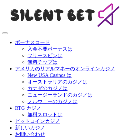
ボーナスコード
入金不要ボーナスは
フリースピンは
無料チップは
アメリカのリアルマネーのオンラインカジノ
New USA Casinos は
オーストラリアのカジノは
カナダのカジノは
ニュージーランドのカジノは
ノルウェーのカジノは
RTG カジノ
無料スロットは
ビットコインカジノ
新しいカジノ
お問い合わせ