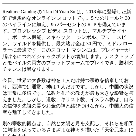
Realtime Gaming の Tian Di Yuan Su は、2018 年に登場した新
鮮で進歩的なオンライン スロットです。5 つのリールと 30
のペイラインに加え、95 パーセントの RTP を備えていま
す。プログレッシブ ビデオ スロットは、マルチプライヤ
ー、ボーナス機能、スキャッター シンボル、フリー スピ
ン、ワイルドを提供し、最大賭け金は 30 円で、ミドル ロー
ラーに最適です。このスロット マシンには、プレイヤーが
賭けるにつれてジャックポットが増加します。デスクトップ
とモバイルの両方のプラットフォームでプレイでき、勝利の
チャンスは異なります。
今日、世界の大多数は神を 1 人だけ持つ宗教を信奉してお
り、西洋では通常、神は 1 人だけです。しかし、中国の状況
は非常に多様です。仏教と孔子の教えが最も大きな影響を与
えました。しかし、道教、キリスト教、イスラム教は、自ら
の信仰を先祖の霊やお金の神と結びつけながら、中国人の信
者を魅了してきました。
別の宗教的観点は、自然と太陽と月を支配し、それらを相互
に均衡を保っているさまざまな神々を描いた『天帝元素』に