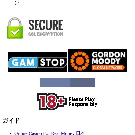
ン
ガイド
Online Casino For Real Money 日本