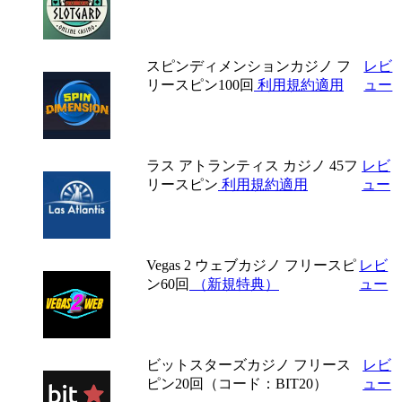
スピンディメンションカジノ
フ
レビ
リースピン100回
利用規約適用
ュー
ラス アトランティス カジノ
45フ
レビ
リースピン
利用規約適用
ュー
Vegas 2 ウェブカジノ
フリースピ
レビ
ン60回
（新規特典）
ュー
ビットスターズカジノ
フリース
レビ
ピン20回（コード：BIT20）
ュー