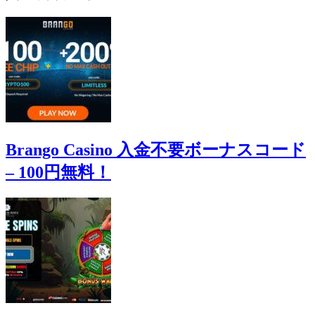
Brango Casino 入金不要ボーナスコード
– 100円無料！