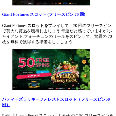
Giant Fortunes スロット (フリースピン 70 回)
Giant Fortunes スロットをプレイして、70 回のフリースピン
で莫大な賞品を獲得しましょう 幸運だと感じていますか?ジ
ャイアント フォーチュンのリールをスピンして、驚異の 70
枚を無料で獲得する準備をしましょう…
パディーズラッキーフォレストスロット（フリースピン50
回）
Paddy’s Lucky Forest スロット: 入金せずに 50 フリースピンを