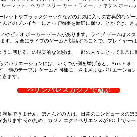
 ルーレット、ベガス スリー カード ラミー、テキサス ホー
ルーレットやブラックジャックなどのお気に入りの古典的なゲー
とんどのプレイヤーにとって物事を新鮮に保つことができ、さ
ジノやビデオ ポーカー ゲームがあります。ライブ ゲームはス
みます。完全にライブのゲームと対話することで、プレイヤー
ように感じるこの現実的な体験は、一部の人々にとって非常に
、いくつか例を挙げると、Aces Eight、All Japanesen Pok
uces Wild などがあります。他のテーブル ゲームと同様に、さまざま
できます。
>>サンパレスカジノで遊ぶ
う満足できません。ほとんどの人は、日常のコンピュータのほ
あります そのため、カジノ エクスペリエンスが PC 上でシ