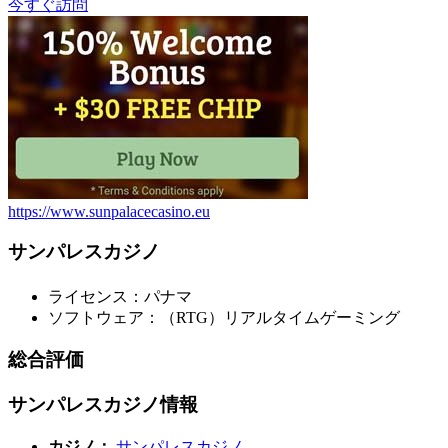
今すぐ訪問
https://www.sunpalacecasino.eu
サンパレスカジノ
ライセンス：パナマ
ソフトウェア：（RTG）リアルタイムゲーミング
総合評価
サンパレスカジノ情報
カジノ：
サンパレスカジノ