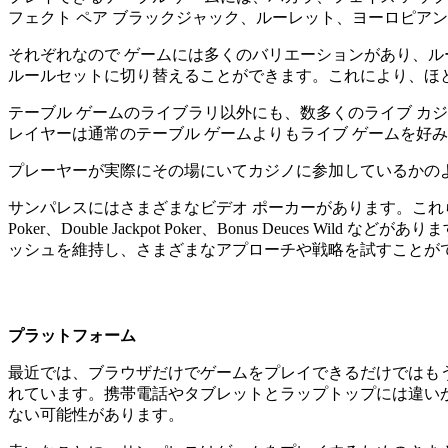
フェクト ペア ブラックジャック、ルーレット、ヨーロピアン
それぞれなので ゲームには多くのバリエーションがあり、
ルールセットに切り替えることができます。これにより、ほ
テーブル ゲームのライブラリ以外にも、数多くのライブ カ
レイヤーは通常のテーブル ゲームよりもライブ ゲームを好
プレーヤーが実際にその場にいてカジノに参加しているかの
サンパレスにはさまざまなビデオ ポーカーがあります。これらのバリエーションには
Poker、Double Jackpot Poker、Bonus De
ッシュを維持し、さまざまなアプローチや戦略を試すことが
プラットフォーム
最近では、ブラウザだけでゲームをプレイできるだけではも
れています。携帯電話やタブレットとラップトップには違いが
ない可能性があります。