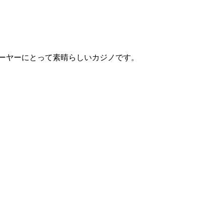
レーヤーにとって素晴らしいカジノです。