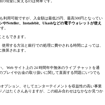
額の現金に変えるのは簡単です。
ードも利用可能ですが、入金額は最低25円、最高500円となってい
teller、Instadebit、Ukashなどの電子ウォレットが使え
です。
こともできます。
が、使用する方法と銀行での処理に費やされる時間によっては、
に換算されます。
eb サイト上の 24 時間年中無休のライブ チャットを通
のプレイやお金の取り扱いに関して直面する問題にいつでも
ントのオプション、そしてエンターテイメントを収益性の高い事業
ジノはたくさんありますが、この組み合わせはなかなか見つか