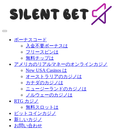
ボーナスコード
入金不要ボーナスは
フリースピンは
無料チップは
アメリカのリアルマネーのオンラインカジノ
New USA Casinos は
オーストラリアのカジノは
カナダのカジノは
ニュージーランドのカジノは
ノルウェーのカジノは
RTG カジノ
無料スロットは
ビットコインカジノ
新しいカジノ
お問い合わせ