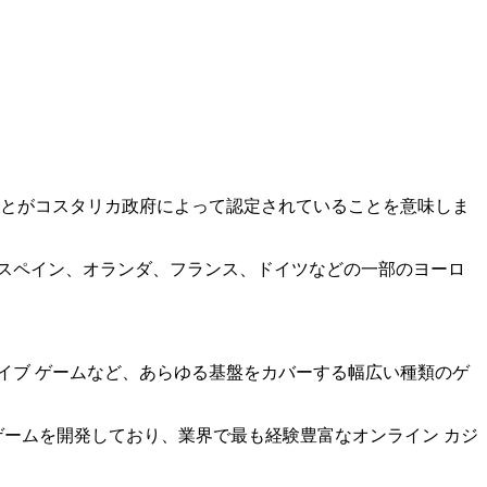
とがコスタリカ政府によって認定されていることを意味しま
スペイン、オランダ、フランス、ドイツなどの一部のヨーロ
イブ ゲームなど、あらゆる基盤をカバーする幅広い種類のゲ
けゲームを開発しており、業界で最も経験豊富なオンライン カジ