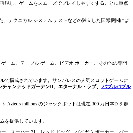
実に再現し、ゲームをスムーズでプレイしやすくすることに重点
、テクニカル システム テストなどの独立した国際機関によ
ロット ゲーム、テーブル ゲーム、ビデオ ポーカー、その他の専門
トルで構成されています。サンパレスの人気スロットゲームに
チャンテッドガーデンII、エターナル・ラブ、
バブルバブル
 millions のジャックポットは現在 300 万日本D を超
ームを提供しています。
カー、スーパー 21、レッド ドッグ、パイガウ ポーカー、パー