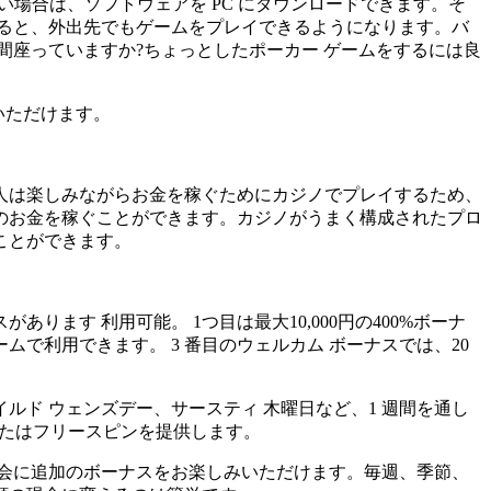
い場合は、ソフトウェアを PC にダウンロードできます。そ
ると、外出先でもゲームをプレイできるようになります。バ
間座っていますか?ちょっとしたポーカー ゲームをするには良
いただけます。
人は楽しみながらお金を稼ぐためにカジノでプレイするため、
のお金を稼ぐことができます。カジノがうまく構成されたプロ
ことができます。
ます 利用可能。 1つ目は最大10,000円の400%ボーナ
ームで利用できます。 3 番目のウェルカム ボーナスでは、20
ルド ウェンズデー、サースティ 木曜日など、1 週間を通し
金またはフリースピンを提供します。
会に追加のボーナスをお楽しみいただけます。毎週、季節、