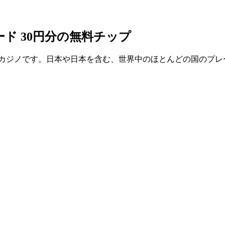
ド 30円分の無料チップ
しいカジノです。日本や日本を含む、世界中のほとんどの国のプ