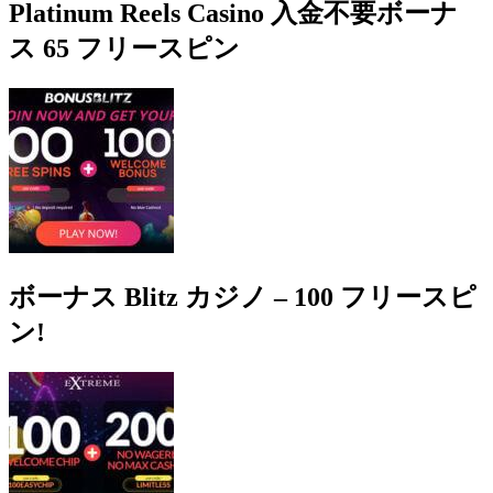
Platinum Reels Casino 入金不要ボーナ
ス 65 フリースピン
ボーナス Blitz カジノ – 100 フリースピ
ン!