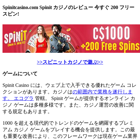
Spinitcasino.com Spinit カジノのレビュー 今すぐ 200 フリー
スピン!
>>スピニットカジノで遊ぶ>>
ゲームについて
Spinit Casino には、ウェブ上で入手できる優れたゲーム コレ
クションがあります。カジノは
の範囲内で業務を遂行しま
す。 エコグラ
管轄。 Spinit ゲームが提供するオンライン カ
ジノ ゲームは多種多様です。また、カジノ運営の改善に関
する規定もあります。
1000 を超える現代的でトレンドのゲームを網羅するプレミ
アム カジノ ゲームをプレイする機会を提供します。この最
も重要な改善により、このフレームワークは現在ゲーム業界