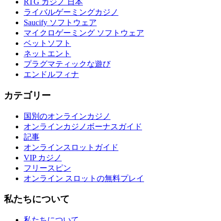
RTG カジノ 日本
ライバルゲーミングカジノ
Saucify ソフトウェア
マイクロゲーミング ソフトウェア
ベットソフト
ネットエント
プラグマティックな遊び
エンドルフィナ
カテゴリー
国別のオンラインカジノ
オンラインカジノボーナスガイド
記事
オンラインスロットガイド
VIP カジノ
フリースピン
オンライン スロットの無料プレイ
私たちについて
私たちについて