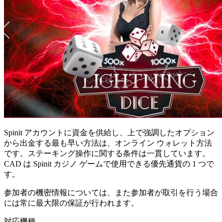
Spinit アカウントに資金を供給し、上で強調したオプション
から出金する最も早い方法は、オンライン ウォレット方法
です。ステーキング操作に関する条件は一貫しています。
CAD は Spinit カジノ ゲームで使用できる優先通貨の 1 つで
す。
参加者の機密情報については、また参加者が取引を行う場合
には常に最大限の保証が行われます。
対応機種