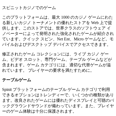
スピニットカジノでのゲーム
このプラットフォームは、最大 1000 のカジノ ゲームにわた
る新しいカジノ トーナメントの優れたストアを Web 上で提
供します。このストアでは、世界クラスのソフトウェア イ
ノベーターによって発明された強化されたゲームが紹介され
ています。クイック スピン、Net Ent、Micro ゲームなど。モ
バイルおよびデスクトップ デバイスでアクセスできます。
修正されたゲーム コレクションには、ライブ カジノ ゲー
ム、ビデオ スロット、専門ゲーム、テーブル ゲームなどが
含まれます。ゲーム カテゴリには、適切な代替ゲームが溢
れています。 プレイヤーの要求を満たすために。
テーブルゲーム
Spinit プラットフォームのテーブル ゲーム カテゴリで利用
できるオプションはトレンディーで、いくつかの種類があり
ます。改良されたゲームには優れたディスプレイと可聴のバ
ックグラウンドサウンドが備わっています。また、プレイヤ
ーのゲーム体験は十分に保護されます。