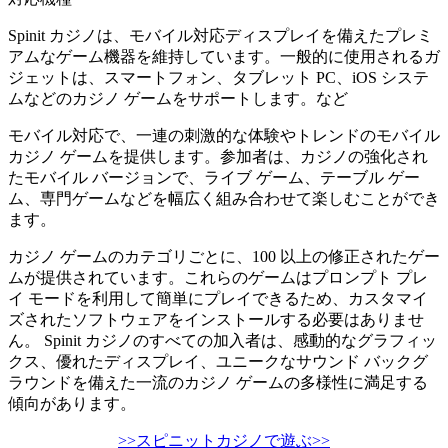
Spinit カジノは、モバイル対応ディスプレイを備えたプレミ
アムなゲーム機器を維持しています。一般的に使用されるガ
ジェットは、スマートフォン、タブレット PC、iOS システ
ムなどのカジノ ゲームをサポートします。など
モバイル対応で、一連の刺激的な体験やトレンドのモバイル
カジノ ゲームを提供します。参加者は、カジノの強化され
たモバイル バージョンで、ライブ ゲーム、テーブル ゲー
ム、専門ゲームなどを幅広く組み合わせて楽しむことができ
ます。
カジノ ゲームのカテゴリごとに、100 以上の修正されたゲー
ムが提供されています。これらのゲームはプロンプト プレ
イ モードを利用して簡単にプレイできるため、カスタマイ
ズされたソフトウェアをインストールする必要はありませ
ん。 Spinit カジノのすべての加入者は、感動的なグラフィッ
クス、優れたディスプレイ、ユニークなサウンド バックグ
ラウンドを備えた一流のカジノ ゲームの多様性に満足する
傾向があります。
>>スピニットカジノで遊ぶ>>