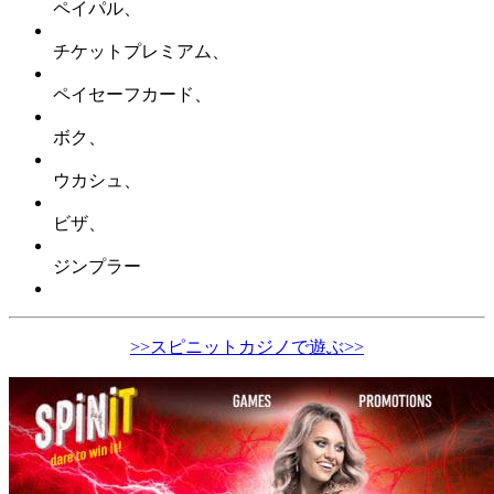
ペイパル、
チケットプレミアム、
ペイセーフカード、
ボク、
ウカシュ、
ビザ、
ジンプラー
>>スピニットカジノで遊ぶ>>