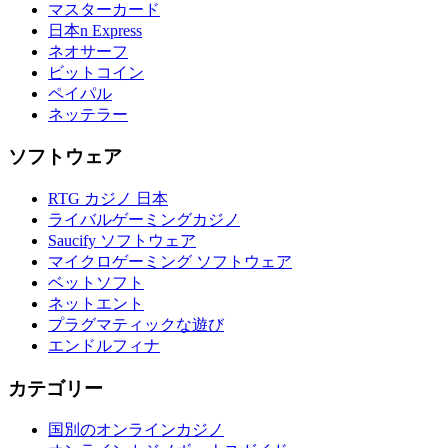
マスターカード
日本n Express
ネオサーフ
ビットコイン
ペイパル
ネッテラー
ソフトウェア
RTG カジノ 日本
ライバルゲーミングカジノ
Saucify ソフトウェア
マイクロゲーミング ソフトウェア
ベットソフト
ネットエント
プラグマティックな遊び
エンドルフィナ
カテゴリー
国別のオンラインカジノ