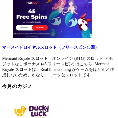
マーメイドロイヤルスロット（フリースピン45回）
Mermaid Royale スロット – オンライン (RTG) スロット デポ
ジットなしボーナス (45 フリースピン) はこちら! Mermaid
Royale スロットは、RealTime Gaming がゲームをほとんど作
成しないため、かなりユニークなスロットです…
今月のカジノ