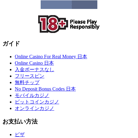
ガイド
Online Casino For Real Money 日本
Online Casino 日本
入金ボーナスなし
フリースピン
無料チップ
No Deposit Bonus Codes 日本
モバイルカジノ
ビットコインカジノ
オンラインカジノ
お支払い方法
ビザ