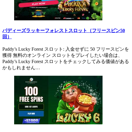
パディーズラッキーフォレストスロット（フリースピン50
回）
Paddy’s Lucky Forest スロット: 入金せずに 50 フリースピンを
獲得 無料のオンライン スロットをプレイしたい場合は、
Paddy’s Lucky Forest スロットをチェックしてみる価値がある
かもしれません…