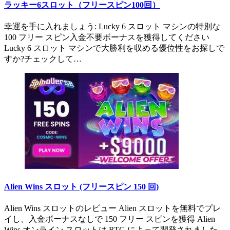
ラッキー6スロット（フリースピン100回）
幸運を手に入れましょう: Lucky 6 スロット マシンの特別な
100 フリー スピン入金不要ボーナスを獲得してください
Lucky 6 スロット マシンで大勝利を収める優位性をお探しで
すか?チェックして…
Alien Wins スロット (フリースピン 150 回)
Alien Wins スロットのレビュー Alien スロットを無料でプレ
イし、入金ボーナスなしで 150 フリー スピンを獲得 Alien
Wins オンライン スロットは RTG によって開発されました。