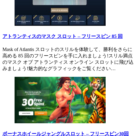
アトランティスのマスク スロット – フリースピン 85 回
Mask of Atlantis スロットのスリルを体験して、勝利をさらに
高める 85 回のフリースピンを手に入れましょう!スリル満点
のマスク オブ アトランティス オンライン スロットに飛び込
みましょう!魅力的なグラフィックをご覧ください…
ボーナスホイールジャングルスロット – フリースピン30回