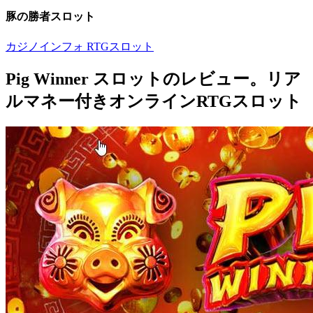
豚の勝者スロット
カジノインフォ
RTGスロット
Pig Winner スロットのレビュー。リア
ルマネー付きオンラインRTGスロット