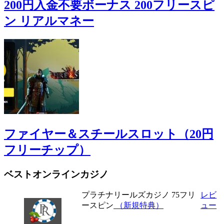
200円入金不要ボーナス 200フリースピ
ン リアルマネー
ファイヤー＆スチールスロット（20円
フリーチップ）
ベストオンラインカジノ
プラチナリールズカジノ
75フリ
レビ
ースピン
（新規特典）
ュー