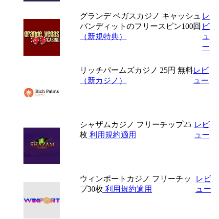
グランデ ベガスカジノ
キャッシュ
レ
バンディットのフリースピン100回
ビ
（新規特典）
ュ
ー
リッチパームズカジノ
25円 無料
レビ
（新カジノ）
ュー
シャザムカジノ
フリーチップ25
レビ
枚
利用規約適用
ュー
ウィンポートカジノ
フリーチッ
レビ
プ30枚
利用規約適用
ュー