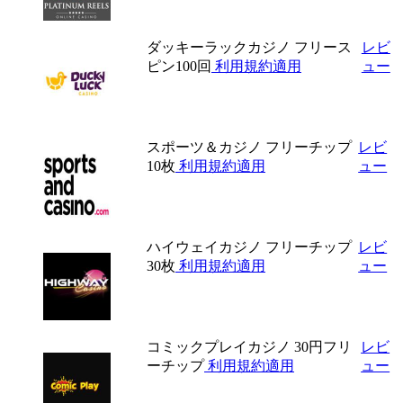
ダッキーラックカジノ
フリース
レビ
ピン100回
利用規約適用
ュー
スポーツ＆カジノ
フリーチップ
レビ
10枚
利用規約適用
ュー
ハイウェイカジノ
フリーチップ
レビ
30枚
利用規約適用
ュー
コミックプレイカジノ
30円フリ
レビ
ーチップ
利用規約適用
ュー