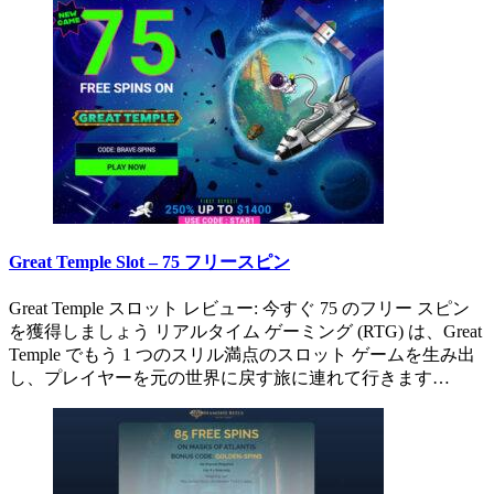
Great Temple Slot – 75 フリースピン
Great Temple スロット レビュー: 今すぐ 75 のフリー スピン
を獲得しましょう リアルタイム ゲーミング (RTG) は、Great
Temple でもう 1 つのスリル満点のスロット ゲームを生み出
し、プレイヤーを元の世界に戻す旅に連れて行きます…