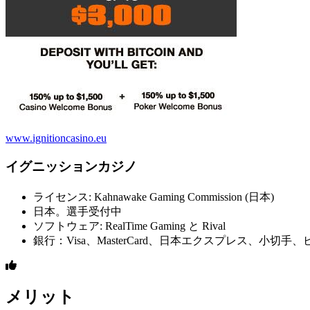
www.ignitioncasino.eu
イグニッションカジノ
ライセンス: Kahnawake Gaming Commission (日本)
日本。選手受付中
ソフトウェア: RealTime Gaming と Rival
銀行：Visa、MasterCard、日本エクスプレス、小切
メリット