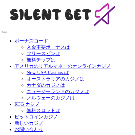
ボーナスコード
入金不要ボーナスは
フリースピンは
無料チップは
アメリカのリアルマネーのオンラインカジノ
New USA Casinos は
オーストラリアのカジノは
カナダのカジノは
ニュージーランドのカジノは
ノルウェーのカジノは
RTG カジノ
無料スロットは
ビットコインカジノ
新しいカジノ
お問い合わせ