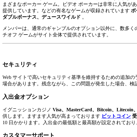
まざまなポーカー ゲーム。ビデオ ポーカーは非常に人気があるた
提供しています。などの有名なゲームが収録されています
ボ
ダブルボーナス、デュースワイルド
。
メンバーは、通常のギャンブルのオプション以外に、数多くのエ
チオフ ゲームがサイト全体で提供されています。
セキュリティ
Web サイトで高いセキュリティ基準を維持するための追加の予防措
場合があります。残念ながら、この問題が発生した場合、検証
入出金オプション
イグニッションカジノ
Visa、MasterCard、Bitcoin、Litec
供します。ますます人気が高まっております
ビットコイン
受
10 日かかります。入出金の最低額と最高額が設定されてお
カスタマーサポート