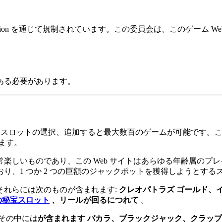
Commission を通じて規制されています。この委員会は、このゲ
ある必要があります。
供しています スロットの選択、追加すると最大数百のゲームが可能です
ます。
しいものであり、この Web サイトはあらゆる年齢層のプレイ
り、1 つか 2 つの巨額のジャックポットを獲得しようとする
それらには次のものが含まれます:
クレオパトラズ ゴールド、
の秘宝スロット
、リールが回るにつれて
。
その中には
が含まれます バカラ、ブラックジャック、クラッ