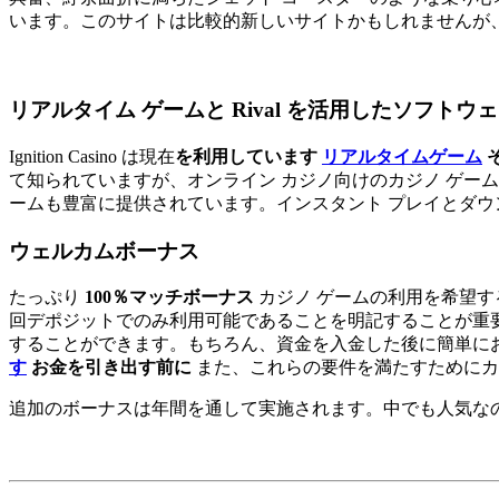
います。このサイトは比較的新しいサイトかもしれませんが
リアルタイム ゲームと Rival を活用したソフトウ
Ignition Casino は現在
を利用しています
リアルタイムゲーム
て知られていますが、オンライン カジノ向けのカジノ ゲー
ームも豊富に提供されています。インスタント プレイとダウ
ウェルカムボーナス
たっぷり
100％マッチボーナス
カジノ ゲームの利用を希望
回デポジットでのみ利用可能であることを明記することが重
することができます。もちろん、資金を入金した後に簡単に
す
お金を引き出す前に
また、これらの要件を満たすためにカ
追加のボーナスは年間を通して実施されます。中でも人気な