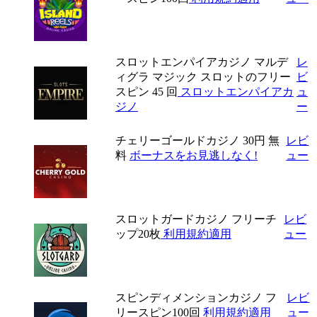
スロットエンパイアカジノ
マルデ
レ
ィグラ マジック スロットのフリー
ビ
スピン 45 回
スロットエンパイアカ
ュ
ジノ
ー
チェリーゴールドカジノ
30円 無
レビ
料
ボーナスをお見逃しなく!
ュー
スロットガードカジノ
フリーチ
レビ
ップ20枚
利用規約適用
ュー
スピンディメンションカジノ
フ
レビ
リースピン100回
利用規約適用
ュー