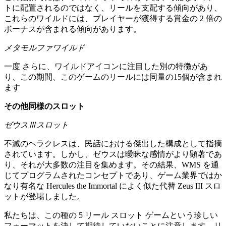
トに配置されるのではなく、リールを支配する傾向があり、
これらのワイルドには、プレイヤーが獲得する賞金の 2 倍の
ボーナスが含まれる傾向があります。
メタモルファワイルド
一度 さらに、ワイルドアイコンに注目した別の特徴があ
り、この期間、このゲームのリールには同量の15個が含まれ
ます
その他同様のスロット
ゼウスⅢスロット
不滅のヘラクレスは、民話における傑出した構成として指摘
されています。しかし、ゼウスは曖昧な感情がより顕著であ
り、それが大多数の注目を集めます。その結果、WMS を通
じてプログラムされたコンセプトであり、ゲーム業界ではか
なり有名な Hercules the Immortal によく似た代替 Zeus III スロ
ットが登場しました。
私たちは、この種の 5 リール スロット ゲームという珍しい
フォーマットを決して期待していないことに注意します。リ