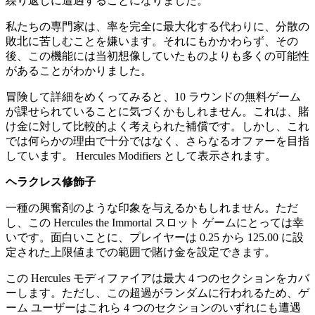
繰り返しに遭遇することになりました。
私たちの専門家は、率を完全に最大化する代わりに、分散の
敗北に苦しむことを嫌います。それにもかかわらず、その
後、この機能には当初想像していたものよりも多くの可能性
があることがわかりました。
冒険して詳細をめくってみると、10 ラウンドの無料ゲーム
が課せられていることに気づくかもしれません。これは、賭
け金に対して比較的よく考えられた補償です。しかし、これ
では何らかの理由で十分ではなく、さらなるオファーを目指
しています。 Hercules Modifiers として表示されます。
ヘラクレス修飾子
一種の興奮剤のような印象を与えるかもしれません。ただ
し、この Hercules the Immortal スロット ゲームにとっては幸
いです。面白いことに、プレイヤーは 0.25 から 125.00 に設
定された上限値までの範囲で賭け金を設定できます。
この Hercules モディファイアは最大 4 つのセクションをカバ
ーします。ただし、この超過がランダムに行われるため、ゲ
ーム ユーザーはこれら 4 つのセクションのいずれにも遭遇