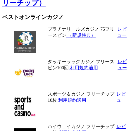
リーチップ）
ベストオンラインカジノ
プラチナリールズカジノ
75フリ
レビ
ースピン
（新規特典）
ュー
ダッキーラックカジノ
フリース
レビ
ピン100回
利用規約適用
ュー
スポーツ＆カジノ
フリーチップ
レビ
10枚
利用規約適用
ュー
ハイウェイカジノ
フリーチップ
レビ