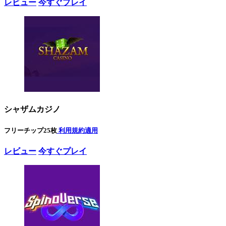
レビュー
今すぐプレイ
シャザムカジノ
フリーチップ25枚
利用規約適用
レビュー
今すぐプレイ