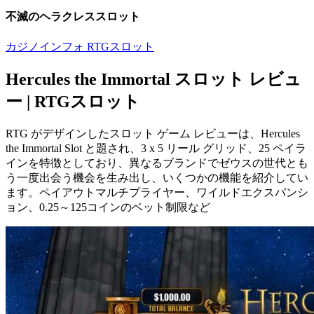
不滅のヘラクレススロット
カジノインフォ
RTGスロット
Hercules the Immortal スロット レビュ
ー | RTGスロット
RTG がデザインしたスロット ゲーム レビューは、Hercules
the Immortal Slot と題され、3 x 5 リール グリッド、25 ペイラ
インを特徴としており、異なるブランドでゼウスの世代とも
う一度出会う機会を生み出し、いくつかの機能を紹介してい
ます。ペイアウトマルチプライヤー、ワイルドエクスパンシ
ョン、0.25～125コインのベット制限など