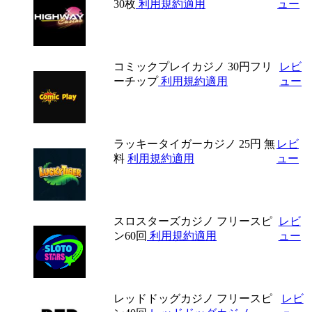
30枚
利用規約適用
ュー
コミックプレイカジノ
30円フリ
レビ
ーチップ
利用規約適用
ュー
ラッキータイガーカジノ
25円 無
レビ
料
利用規約適用
ュー
スロスターズカジノ
フリースピ
レビ
ン60回
利用規約適用
ュー
レッドドッグカジノ
フリースピ
レビ