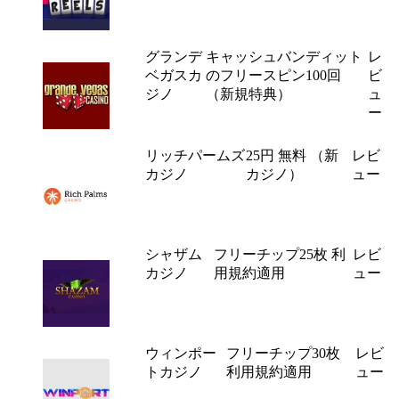
グランデ
キャッシュバンディット
レ
ベガスカ
のフリースピン100回
ビ
ジノ
（新規特典）
ュ
ー
リッチパームズ
25円 無料
（新
レビ
カジノ
カジノ）
ュー
シャザム
フリーチップ25枚
利
レビ
カジノ
用規約適用
ュー
ウィンポー
フリーチップ30枚
レビ
トカジノ
利用規約適用
ュー