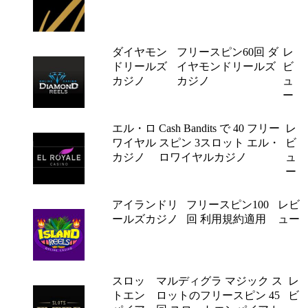
ダイヤモン
フリースピン60回
ダ
レ
ドリールズ
イヤモンドリールズ
ビ
カジノ
カジノ
ュ
ー
エル・ロ
Cash Bandits で 40 フリー
レ
ワイヤル
スピン 3スロット
エル・
ビ
カジノ
ロワイヤルカジノ
ュ
ー
アイランドリ
フリースピン100
レビ
ールズカジノ
回
利用規約適用
ュー
スロッ
マルディグラ マジック ス
レ
トエン
ロットのフリースピン 45
ビ