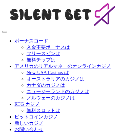
ボーナスコード
入金不要ボーナスは
フリースピンは
無料チップは
アメリカのリアルマネーのオンラインカジノ
New USA Casinos は
オーストラリアのカジノは
カナダのカジノは
ニュージーランドのカジノは
ノルウェーのカジノは
RTG カジノ
無料スロットは
ビットコインカジノ
新しいカジノ
お問い合わせ