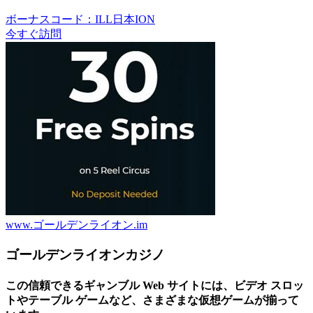
ボーナスコード：ILL日本ION
今すぐ訪問
www.ゴールデンライオン.im
ゴールデンライオンカジノ
この信頼できるギャンブル Web サイトには、ビデオ スロッ
トやテーブル ゲームなど、さまざまな仮想ゲームが揃って