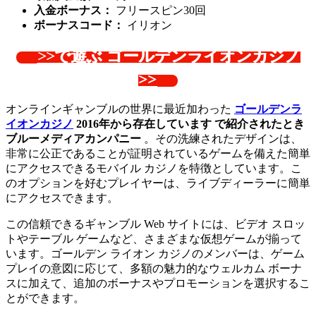
入金ボーナス：
フリースピン30回
ボーナスコード：
イリオン
>>
で遊ぶ ゴールデンライオンカジノ
>>
オンラインギャンブルの世界に最近加わった
ゴールデンラ
イオンカジノ
2016年から存在しています
で紹介されたとき
ブルーメディアカンパニー
。その洗練されたデザインは、
非常に公正であることが証明されているゲームを備えた簡単
にアクセスできるモバイル カジノを特徴としています。こ
のオプションを好むプレイヤーは、ライブディーラーに簡単
にアクセスできます。
この信頼できるギャンブル Web サイトには、ビデオ スロッ
トやテーブル ゲームなど、さまざまな仮想ゲームが揃って
います。ゴールデン ライオン カジノのメンバーは、ゲーム
プレイの意図に応じて、多額の魅力的なウェルカム ボーナ
スに加えて、追加のボーナスやプロモーションを選択するこ
とができます。