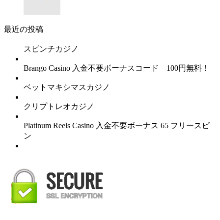
最近の投稿
スピンチカジノ
Brango Casino 入金不要ボーナスコード – 100円無料！
ベットマキシマスカジノ
クリプトレオカジノ
Platinum Reels Casino 入金不要ボーナス 65 フリースピ
ン