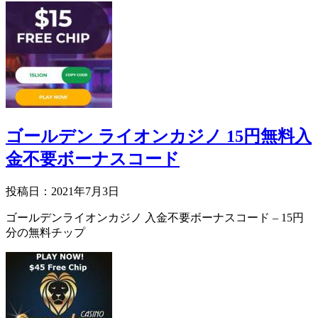
ゴールデン ライオンカジノ 15円無料入
金不要ボーナスコード
投稿日：2021年7月3日
ゴールデンライオンカジノ 入金不要ボーナスコード – 15円
分の無料チップ