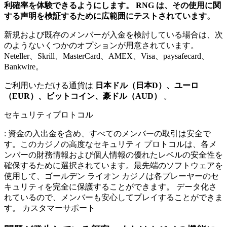
利確率を体験できるようにします。 RNG は、その使用に関
する声明を検証するために広範囲にテストされています。
新規および既存のメンバーが入金を検討している場合は、次
のようないくつかのオプションが用意されています。
Neteller、Skrill、MasterCard、AMEX、Visa、paysafecard、
Bankwire。
ご利用いただける通貨は
日本ドル（日本D）、ユーロ
（EUR）、ビットコイン、豪ドル（AUD）
。
セキュリティプロトコル
: 資金の入出金を含め、すべてのメンバーの取引は安全で
す。このカジノの高度なセキュリティ プロトコルは、各メ
ンバーの財務情報および個人情報の優れたレベルの安全性を
確保するために選択されています。最先端のソフトウェアを
使用して、ゴールデン ライオン カジノは各プレーヤーのセ
キュリティを完全に保護することができます。 データ化さ
れているので、メンバーも安心してプレイすることができま
す。
カスタマーサポート