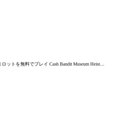
スロットを無料でプレイ Cash Bandit Museum Heist…