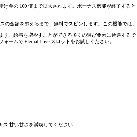
金の 100 倍まで拡大されます。ボーナス機能が終了するとすぐに
スの金額を超えるまで、無料でスピンします。この機能では、プ
ーマとしています。給与を増やすことができる多くの遊び要素に遭遇
で Eternal Love スロットをお試しください。
ットなしボーナス 甘い甘さを満喫してください…