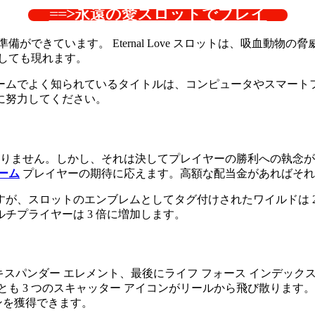
==>永遠の愛スロットでプレイ
ができています。 Eternal Love スロットは、吸血動
しても現れます。
のスロット ゲームでよく知られているタイトルは、コンピュータやス
に努力してください。
ンがありません。しかし、それは決してプレイヤーの勝利への執念
ーム
プレイヤーの期待に応えます。高額な配当金があればそれ
、スロットのエンブレムとしてタグ付けされたワイルドは 2 
チプライヤーは 3 倍に増加します。
ライフ エキスパンダー エレメント、最後にライフ フォース インデ
くとも 3 つのスキャッター アイコンがリールから飛び散りま
ンを獲得できます。