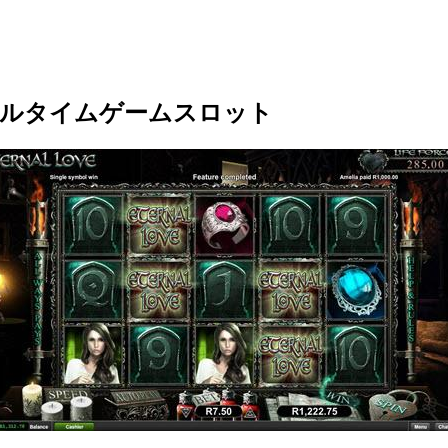
。リアルタイムゲームスロット