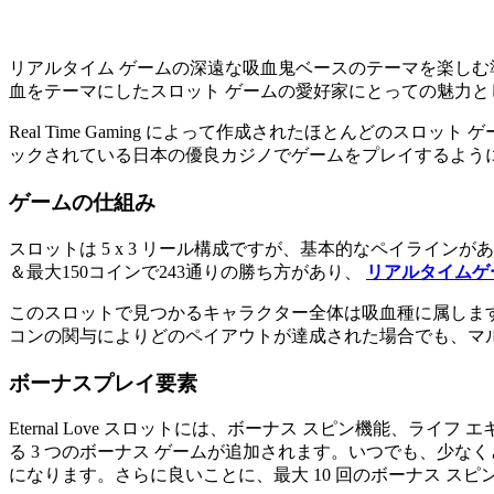
リアルタイム ゲームの深遠な吸血鬼ベースのテーマを楽しむ準備
血をテーマにしたスロット ゲームの愛好家にとっての魅力と
Real Time Gaming によって作成されたほとんど
ックされている日本の優良カジノでゲームをプレイするよう
ゲームの仕組み
スロットは 5 x 3 リール構成ですが、基本的なペイライ
＆最大150コインで243通りの勝ち方があり、
リアルタイムゲ
このスロットで見つかるキャラクター全体は吸血種に属しますが
コンの関与によりどのペイアウトが達成された場合でも、マル
ボーナスプレイ要素
Eternal Love スロットには、ボーナス スピン機能、
る 3 つのボーナス ゲームが追加されます。いつでも、少な
になります。さらに良いことに、最大 10 回のボーナス スピ