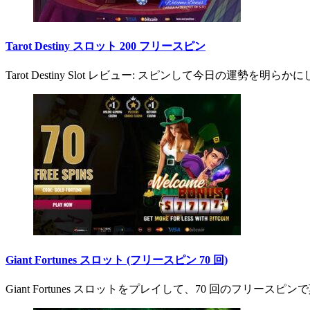
Tarot Destiny スロット 200 フリースピン
Tarot Destiny Slot レビュー: スピンして今日の運勢を明らかにし
Giant Fortunes スロット (フリースピン 70 回)
Giant Fortunes スロットをプレイして、70 回のフ