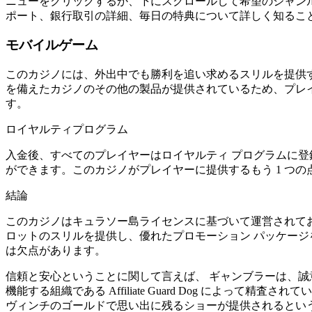
ニューをクリックするか、下にスクロールして希望のジャンル
ポート、銀行取引の詳細、毎日の特典について詳しく知るこ
モバイルゲーム
このカジノには、外出中でも勝利を追い求めるスリルを提供
を備えたカジノのその他の製品が提供されているため、プレイ
す。
ロイヤルティプログラム
入金後、すべてのプレイヤーはロイヤルティ プログラムに登
ができます。このカジノがプレイヤーに提供するもう 1 つ
結論
このカジノはキュラソー島ライセンスに基づいて運営されており
ロットのスリルを提供し、優れたプロモーション パッケー
は欠点があります。
信頼と安心ということに関して言えば、 ギャンブラーは、
機能する組織である Affiliate Guard Dog によ
ヴィンチのゴールドで思い出に残るショーが提供されるという