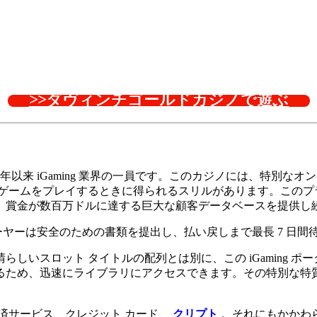
>>ダヴィンチゴールドカジノで遊ぶ
年以来 iGaming 業界の一員です。このカジノには、特別な
いゲームをプレイするときに得られるスリルがあります。このプ
、賞金が数百万ドルに達する巨大な顧客データベースを提供し
ーヤーは安全のための書類を提出し、払い戻しまで最長 7 日間
しいスロット タイトルの配列とは別に、この iGaming 
ため、迅速にライブラリにアクセスできます。その特別な特質の
済サービス、クレジット カード、
クリプト
。それにもかかわ