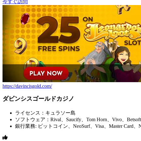
今すぐ訪問
https://davincisgold.com/
ダビンシスゴールドカジノ
ライセンス：キュラソー島
ソフトウェア：Rival、Saucify、Tom Horn、Vivo、Betsoft、
銀行業務: ビットコイン、NeoSurf、Visa、Master Card、Netell