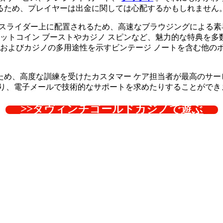
あるため、プレイヤーは出金に関しては心配するかもしれません
がスライダー上に配置されるため、高速なブラウジングによる
ットコイン ブーストやカジノ スピンなど、魅力的な特典を多
、およびカジノの多用途性を示すビンテージ ノートを含む他のポ
るため、高度な訓練を受けたカスタマー ケア担当者が最高のサ
たり、電子メールで技術的なサポートを求めたりすることができ
>>ダヴィンチゴールドカジノで遊ぶ