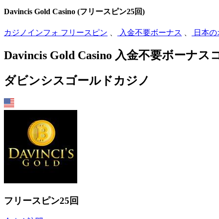
Davincis Gold Casino (フリースピン25回)
カジノインフォ
フリースピン
、
入金不要ボーナス
、
日本の
Davincis Gold Casino 入金不要ボー
ダビンシスゴールドカジノ
フリースピン25回