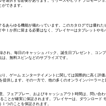
を選択する必要があります。リリースやヒット プロモーショ
とができます。
するあらゆる機能が備わっています。このカタログでは優れたビ
中 1 か所に留まる必要はなく、プレイヤーはタブレットやモ
録され、毎日のキャッシュ バック、誕生日プレゼント、コン
の点は、無料スピンなどのサプライズです。
、ゲーム エンターテイメントに関しては国際的に高く評価されて
ジを提供します。その一方で、他の多くのオンラインパーラーと
誠意、フェアプレー、およびキャッシュアウト時間は、問い合わ
って精査されていることが確実に保証されます。プレイヤーは、ダウン
 1 つのことを保証されます。