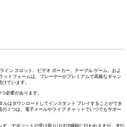
オンライン スロット、ビデオ ポーカー、テーブル ゲーム、およ
ラットフォームは、プレーヤーがプレミアムで高級なギャン
続けています。
待つ必要があります。
ポータルはダウンロードしてインスタント プレイすることができ
 1 つは、電子メールやライブ チャットでいつでもサポー
らず、デポジットの受け取りはほぼ瞬時に行われますが、支払