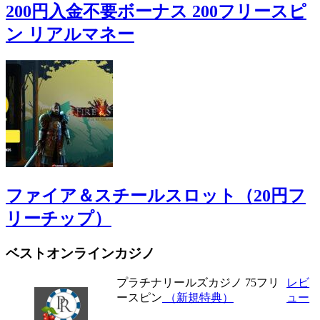
200円入金不要ボーナス 200フリースピ
ン リアルマネー
ファイア＆スチールスロット（20円フ
リーチップ）
ベストオンラインカジノ
プラチナリールズカジノ
75フリ
レビ
ースピン
（新規特典）
ュー