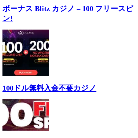
ボーナス Blitz カジノ – 100 フリースピ
ン!
100ドル無料入金不要カジノ