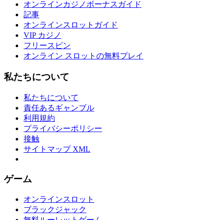
オンラインカジノボーナスガイド
記事
オンラインスロットガイド
VIP カジノ
フリースピン
オンライン スロットの無料プレイ
私たちについて
私たちについて
責任あるギャンブル
利用規約
プライバシーポリシー
接触
サイトマップ XML
ゲーム
オンラインスロット
ブラックジャック
無料ルーレットゲーム