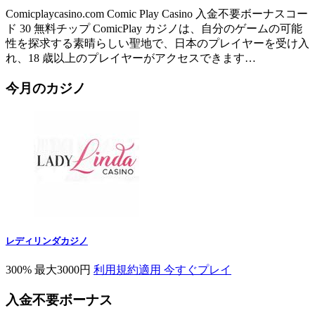
Comicplaycasino.com Comic Play Casino 入金不要ボーナスコー
ド 30 無料チップ ComicPlay カジノは、自分のゲームの可能
性を探求する素晴らしい聖地で、日本のプレイヤーを受け入
れ、18 歳以上のプレイヤーがアクセスできます…
今月のカジノ
レディリンダカジノ
300% 最大3000円
利用規約適用
今すぐプレイ
入金不要ボーナス