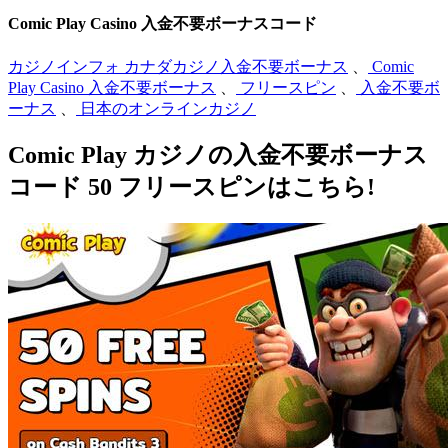
Comic Play Casino 入金不要ボーナスコード
カジノインフォ
カナダカジノ入金不要ボーナス
、
Comic
Play Casino 入金不要ボーナス
、
フリースピン
、
入金不要ボ
ーナス
、
日本のオンラインカジノ
Comic Play カジノの入金不要ボーナス
コード 50 フリースピンはこちら!