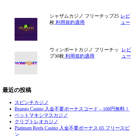
シャザムカジノ
フリーチップ25
レビ
枚
利用規約適用
ュー
ウィンポートカジノ
フリーチッ
レビ
プ30枚
利用規約適用
ュー
最近の投稿
スピンチカジノ
Brango Casino 入金不要ボーナスコード – 100円無料！
ベットマキシマスカジノ
クリプトレオカジノ
Platinum Reels Casino 入金不要ボーナス 65 フリースピ
ン