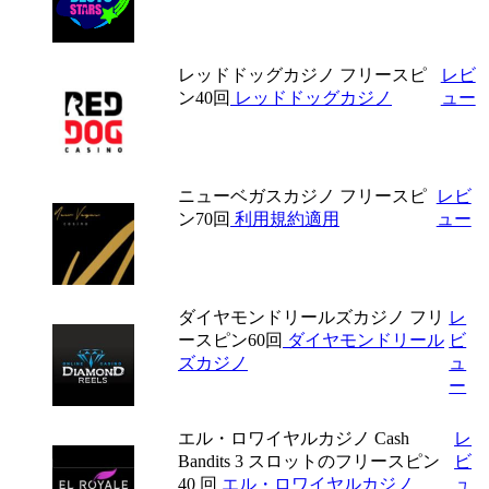
レッドドッグカジノ
フリースピ
レビ
ン40回
レッドドッグカジノ
ュー
ニューベガスカジノ
フリースピ
レビ
ン70回
利用規約適用
ュー
ダイヤモンドリールズカジノ
フリ
レ
ースピン60回
ダイヤモンドリール
ビ
ズカジノ
ュ
ー
エル・ロワイヤルカジノ
Cash
レ
Bandits 3 スロットのフリースピン
ビ
40 回
エル・ロワイヤルカジノ
ュ