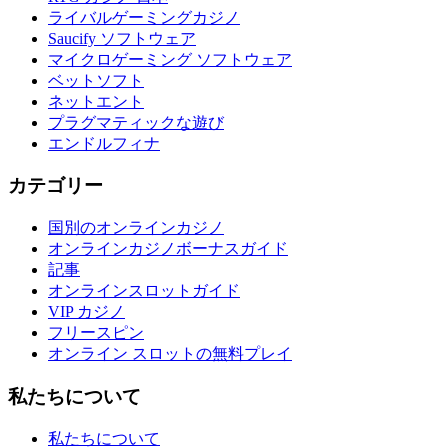
ライバルゲーミングカジノ
Saucify ソフトウェア
マイクロゲーミング ソフトウェア
ベットソフト
ネットエント
プラグマティックな遊び
エンドルフィナ
カテゴリー
国別のオンラインカジノ
オンラインカジノボーナスガイド
記事
オンラインスロットガイド
VIP カジノ
フリースピン
オンライン スロットの無料プレイ
私たちについて
私たちについて