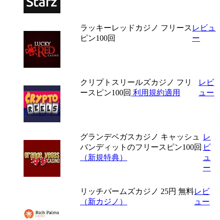
ラッキーレッドカジノ
フリース
レビュ
ピン100回
ー
クリプトスリールズカジノ
フリ
レビ
ースピン100回
利用規約適用
ュー
グランデベガスカジノ
キャッシュ
レ
バンディットのフリースピン100回
ビ
（新規特典）
ュ
ー
リッチパームズカジノ
25円 無料
レビ
（新カジノ）
ュー