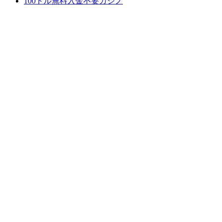
100ドル無料入金不要カジノ