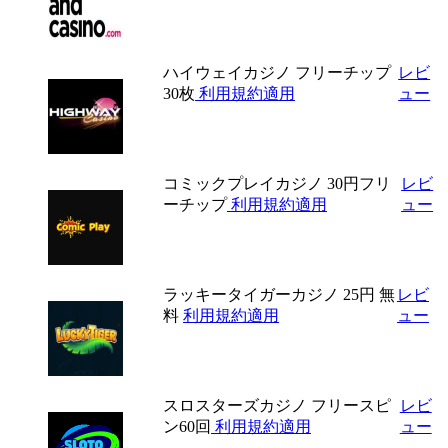
ハイウェイカジノ
フリーチップ
レビ
30枚
利用規約適用
ュー
コミックプレイカジノ
30円フリ
レビ
ーチップ
利用規約適用
ュー
ラッキータイガーカジノ
25円 無
レビ
料
利用規約適用
ュー
スロスターズカジノ
フリースピ
レビ
ン60回
利用規約適用
ュー