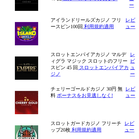
ー
アイランドリールズカジノ
フリ
レビ
ースピン100回
利用規約適用
ュー
スロットエンパイアカジノ
マルデ
レ
ィグラ マジック スロットのフリー
ビ
スピン 45 回
スロットエンパイアカ
ュ
ジノ
ー
チェリーゴールドカジノ
30円 無
レビ
料
ボーナスをお見逃しなく!
ュー
スロットガードカジノ
フリーチ
レビ
ップ20枚
利用規約適用
ュー