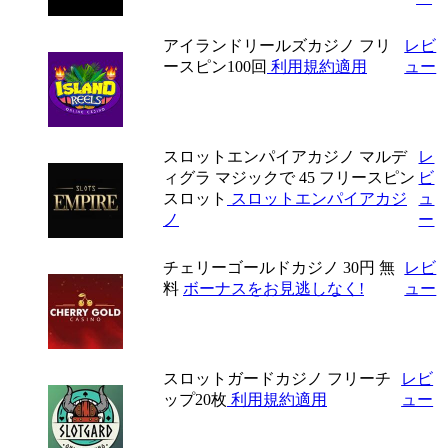
アイランドリールズカジノ
フリ
レビ
ースピン100回
利用規約適用
ュー
スロットエンパイアカジノ
マルデ
レ
ィグラ マジックで 45 フリースピン
ビ
スロット
スロットエンパイアカジ
ュ
ノ
ー
チェリーゴールドカジノ
30円 無
レビ
料
ボーナスをお見逃しなく!
ュー
スロットガードカジノ
フリーチ
レビ
ップ20枚
利用規約適用
ュー