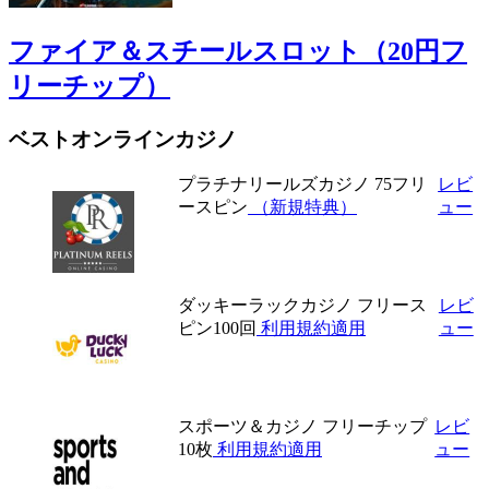
ファイア＆スチールスロット（20円フ
リーチップ）
ベストオンラインカジノ
プラチナリールズカジノ
75フリ
レビ
ースピン
（新規特典）
ュー
ダッキーラックカジノ
フリース
レビ
ピン100回
利用規約適用
ュー
スポーツ＆カジノ
フリーチップ
レビ
10枚
利用規約適用
ュー