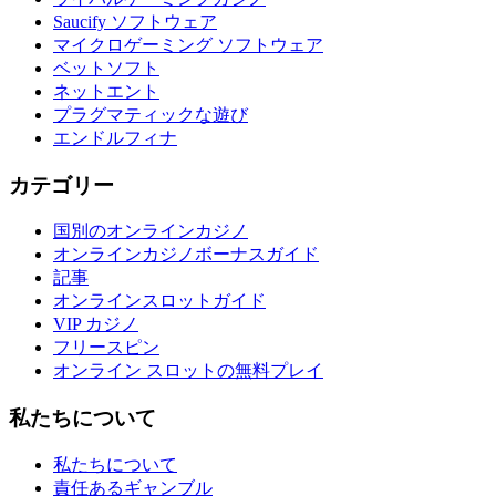
Saucify ソフトウェア
マイクロゲーミング ソフトウェア
ベットソフト
ネットエント
プラグマティックな遊び
エンドルフィナ
カテゴリー
国別のオンラインカジノ
オンラインカジノボーナスガイド
記事
オンラインスロットガイド
VIP カジノ
フリースピン
オンライン スロットの無料プレイ
私たちについて
私たちについて
責任あるギャンブル