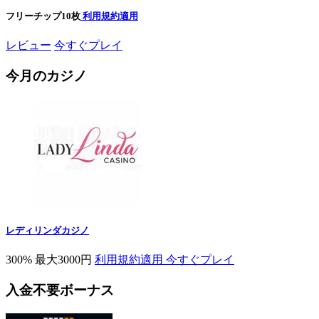
フリーチップ10枚
利用規約適用
レビュー
今すぐプレイ
今月のカジノ
レディリンダカジノ
300% 最大3000円
利用規約適用
今すぐプレイ
入金不要ボーナス