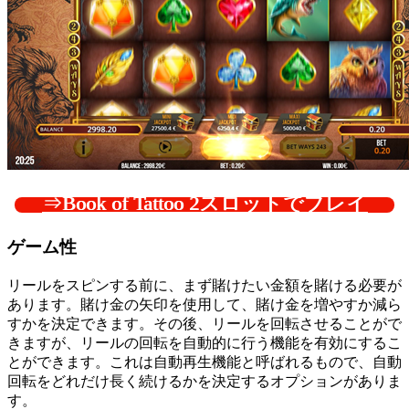
⇒Book of Tattoo 2スロットでプレイ
ゲーム性
リールをスピンする前に、まず賭けたい金額を賭ける必要が
あります。賭け金の矢印を使用して、賭け金を増やすか減ら
すかを決定できます。その後、リールを回転させることがで
きますが、リールの回転を自動的に行う機能を有効にするこ
とができます。これは自動再生機能と呼ばれるもので、自動
回転をどれだけ長く続けるかを決定するオプションがありま
す。