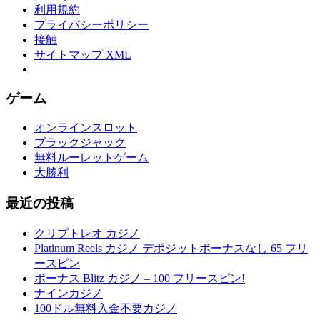
利用規約
プライバシーポリシー
接触
サイトマップ XML
ゲーム
オンラインスロット
ブラックジャック
無料ルーレットゲーム
大勝利
最近の投稿
クリプトレオ カジノ
Platinum Reels カジノ デポジットボーナスなし 65 フリ
ースピン
ボーナス Blitz カジノ – 100 フリースピン!
ナインカジノ
100ドル無料入金不要カジノ