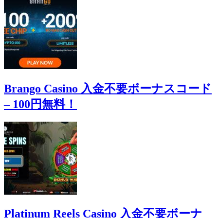
Brango Casino 入金不要ボーナスコード
– 100円無料！
Platinum Reels Casino 入金不要ボーナ