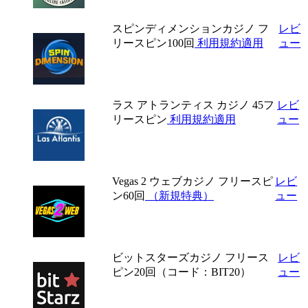
スピンディメンションカジノ
フ
レビ
リースピン100回
利用規約適用
ュー
ラス アトランティス カジノ
45フ
レビ
リースピン
利用規約適用
ュー
Vegas 2 ウェブカジノ
フリースピ
レビ
ン60回
（新規特典）
ュー
ビットスターズカジノ
フリース
レビ
ピン20回（コード：BIT20）
ュー