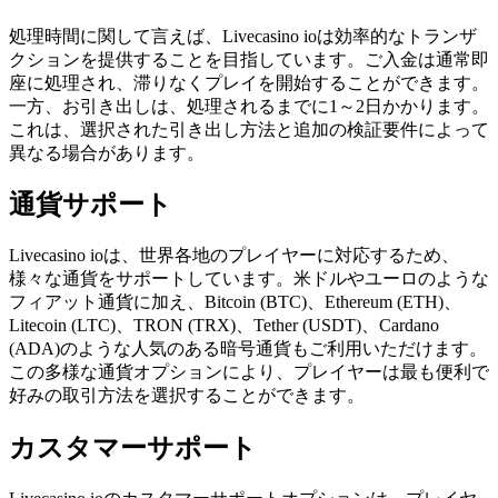
処理時間に関して言えば、Livecasino ioは効率的なトランザ
クションを提供することを目指しています。ご入金は通常即
座に処理され、滞りなくプレイを開始することができます。
一方、お引き出しは、処理されるまでに1～2日かかります。
これは、選択された引き出し方法と追加の検証要件によって
異なる場合があります。
通貨サポート
Livecasino ioは、世界各地のプレイヤーに対応するため、
様々な通貨をサポートしています。米ドルやユーロのような
フィアット通貨に加え、Bitcoin (BTC)、Ethereum (ETH)、
Litecoin (LTC)、TRON (TRX)、Tether (USDT)、Cardano
(ADA)のような人気のある暗号通貨もご利用いただけます。
この多様な通貨オプションにより、プレイヤーは最も便利で
好みの取引方法を選択することができます。
カスタマーサポート