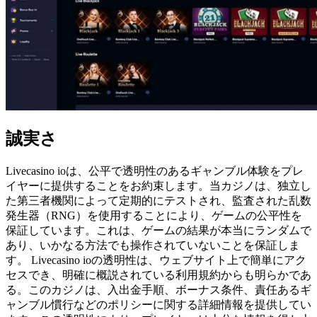
誠実さ
Livecasino ioは、公平で透明性のあるギャンブル体験をプレ
イヤーに提供することをお約束します。当カジノは、独立し
た第三者機関によって定期的にテストされ、監査された乱数
発生器（RNG）を使用することにより、ゲームの公平性を
保証しています。これは、ゲームの結果が本当にランダムで
あり、いかなる方法でも操作されていないことを保証しま
す。 Livecasino ioの透明性は、ウェブサイト上で簡単にアク
セスでき、明確に概説されている利用規約からも明らかであ
る。このカジノは、入出金手順、ボーナス条件、責任あるギ
ャンブル慣行などのポリシーに関する詳細情報を提供してい