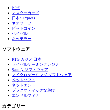
ビザ
マスターカード
日本n Express
ネオサーフ
ビットコイン
ペイパル
ネッテラー
ソフトウェア
RTG カジノ 日本
ライバルゲーミングカジノ
Saucify ソフトウェア
マイクロゲーミング ソフトウェア
ベットソフト
ネットエント
プラグマティックな遊び
エンドルフィナ
カテゴリー