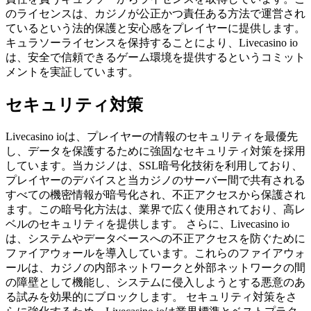
のライセンスは、カジノが公正かつ責任ある方法で運営され
ているという法的保護と安心感をプレイヤーに提供します。
キュラソーライセンスを保持することにより、Livecasino io
は、安全で信頼できるゲーム環境を提供するというコミット
メントを実証しています。
セキュリティ対策
Livecasino ioは、プレイヤーの情報のセキュリティを最優先
し、データを保護するために強固なセキュリティ対策を採用
しています。当カジノは、SSL暗号化技術を利用しており、
プレイヤーのデバイスと当カジノのサーバー間で共有される
すべての機密情報が暗号化され、不正アクセスから保護され
ます。この暗号化方法は、業界で広く使用されており、高レ
ベルのセキュリティを提供します。 さらに、Livecasino io
は、システムやデータベースへの不正アクセスを防ぐために
ファイアウォールを導入しています。これらのファイアウォ
ールは、カジノの内部ネットワークと外部ネットワークの間
の障壁として機能し、システムに侵入しようとする悪意のあ
る試みを効果的にブロックします。 セキュリティ対策をさ