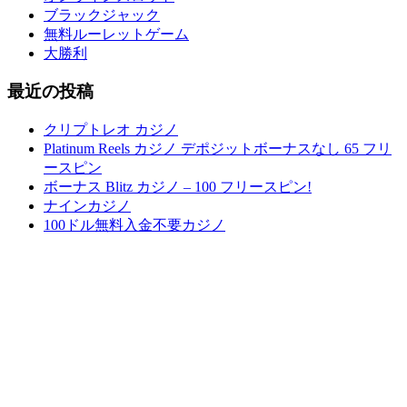
ブラックジャック
無料ルーレットゲーム
大勝利
最近の投稿
クリプトレオ カジノ
Platinum Reels カジノ デポジットボーナスなし 65 フリ
ースピン
ボーナス Blitz カジノ – 100 フリースピン!
ナインカジノ
100ドル無料入金不要カジノ