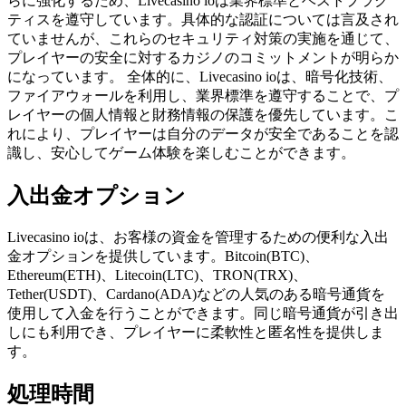
らに強化するため、Livecasino ioは業界標準とベストプラク
ティスを遵守しています。具体的な認証については言及され
ていませんが、これらのセキュリティ対策の実施を通じて、
プレイヤーの安全に対するカジノのコミットメントが明らか
になっています。 全体的に、Livecasino ioは、暗号化技術、
ファイアウォールを利用し、業界標準を遵守することで、プ
レイヤーの個人情報と財務情報の保護を優先しています。こ
れにより、プレイヤーは自分のデータが安全であることを認
識し、安心してゲーム体験を楽しむことができます。
入出金オプション
Livecasino ioは、お客様の資金を管理するための便利な入出
金オプションを提供しています。Bitcoin(BTC)、
Ethereum(ETH)、Litecoin(LTC)、TRON(TRX)、
Tether(USDT)、Cardano(ADA)などの人気のある暗号通貨を
使用して入金を行うことができます。同じ暗号通貨が引き出
しにも利用でき、プレイヤーに柔軟性と匿名性を提供しま
す。
処理時間