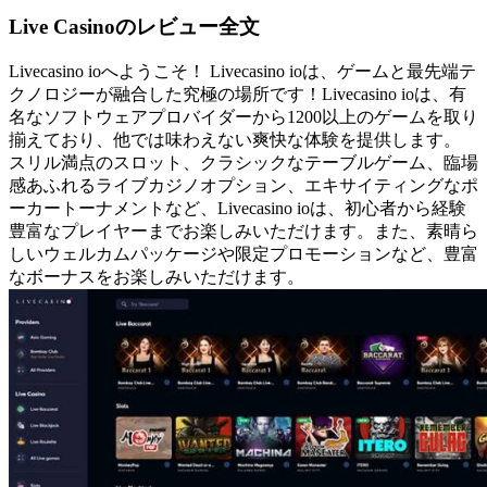
Live Casinoのレビュー全文
Livecasino ioへようこそ！ Livecasino ioは、ゲームと最先端テ
クノロジーが融合した究極の場所です！Livecasino ioは、有
名なソフトウェアプロバイダーから1200以上のゲームを取り
揃えており、他では味わえない爽快な体験を提供します。
スリル満点のスロット、クラシックなテーブルゲーム、臨場
感あふれるライブカジノオプション、エキサイティングなポ
ーカートーナメントなど、Livecasino ioは、初心者から経験
豊富なプレイヤーまでお楽しみいただけます。また、素晴ら
しいウェルカムパッケージや限定プロモーションなど、豊富
なボーナスをお楽しみいただけます。