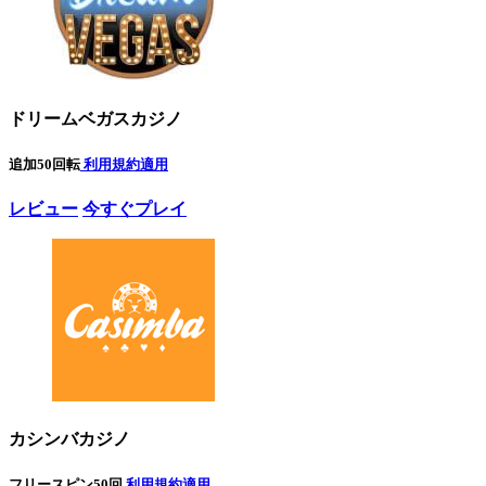
ドリームベガスカジノ
追加50回転
利用規約適用
レビュー
今すぐプレイ
カシンバカジノ
フリースピン50回
利用規約適用