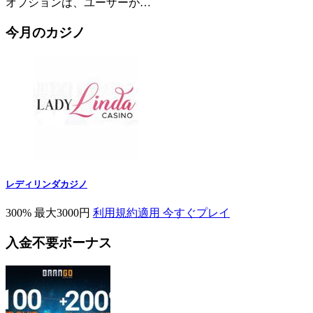
オプションは、ユーザーが…
今月のカジノ
レディリンダカジノ
300% 最大3000円
利用規約適用
今すぐプレイ
入金不要ボーナス