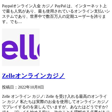
Paypalオンライン入金 カジノ PayPal は、インターネット上
で最も人気があり、最も使用されているオンライン支払いシ
ステムであり、世界中で数百万人の定期ユーザーを誇りま
す。でも…
Zelleオンラインカジノ
投稿日：2022年10月8日
Zelle オンライン カジノ: Zelle を受け入れる最高のオンライ
ン カジノ 私たちは実際のお金を使用してオンライン カジノ
でプレイするのを楽しんでいますが、あなたはどうですか?