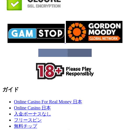
ガイド
Online Casino For Real Money 日本
Online Casino 日本
入金ボーナスなし
フリースピン
無料チップ