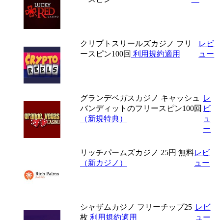
クリプトスリールズカジノ
フリ
レビ
ースピン100回
利用規約適用
ュー
グランデベガスカジノ
キャッシュ
レ
バンディットのフリースピン100回
ビ
（新規特典）
ュ
ー
リッチパームズカジノ
25円 無料
レビ
（新カジノ）
ュー
シャザムカジノ
フリーチップ25
レビ
枚
利用規約適用
ュー