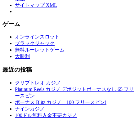
サイトマップ XML
ゲーム
オンラインスロット
ブラックジャック
無料ルーレットゲーム
大勝利
最近の投稿
クリプトレオ カジノ
Platinum Reels カジノ デポジットボーナスなし 65 フリ
ースピン
ボーナス Blitz カジノ – 100 フリースピン!
ナインカジノ
100ドル無料入金不要カジノ