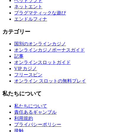
ベットソフト
ネットエント
プラグマティックな遊び
エンドルフィナ
カテゴリー
国別のオンラインカジノ
オンラインカジノボーナスガイド
記事
オンラインスロットガイド
VIP カジノ
フリースピン
オンライン スロットの無料プレイ
私たちについて
私たちについて
責任あるギャンブル
利用規約
プライバシーポリシー
接触