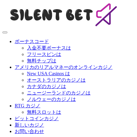
ボーナスコード
入金不要ボーナスは
フリースピンは
無料チップは
アメリカのリアルマネーのオンラインカジノ
New USA Casinos は
オーストラリアのカジノは
カナダのカジノは
ニュージーランドのカジノは
ノルウェーのカジノは
RTG カジノ
無料スロットは
ビットコインカジノ
新しいカジノ
お問い合わせ