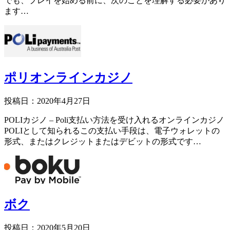
でも、プレイを始める前に、次のことを理解する必要があり
ます…
ポリオンラインカジノ
投稿日：2020年4月27日
POLIカジノ – Poli支払い方法を受け入れるオンラインカジノ
POLIとして知られるこの支払い手段は、電子ウォレットの
形式、またはクレジットまたはデビットの形式です…
ボク
投稿日：2020年5月20日