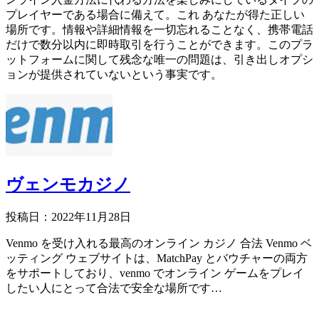
プレイヤーである場合に備えて。これ あなたが得た正しい
場所です。情報や詳細情報を一切忘れることなく、携帯電話
だけで数分以内に即時取引を行うことができます。このプラ
ットフォームに関して残念な唯一の問題は、引き出しオプシ
ョンが提供されていないという事実です。
ヴェンモカジノ
投稿日：2022年11月28日
Venmo を受け入れる最高のオンライン カジノ 合法 Venmo ベ
ッティング ウェブサイトは、MatchPay とバウチャーの両方
をサポートしており、venmo でオンライン ゲームをプレイ
したい人にとって合法で安全な場所です…