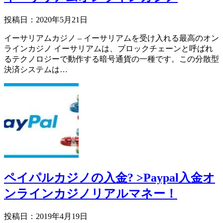
投稿日：2020年5月21日
イーサリアムカジノ – イーサリアムを受け入れる最高のオン
ラインカジノ イーサリアムは、ブロックチェーンと呼ばれ
るテクノロジーで動作する暗号通貨の一種です。この分散型
決済システムは…
ペイパルカジノの入金? >Paypal入金オ
ンラインカジノリアルマネー！
投稿日：2019年4月19日