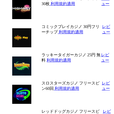
30枚
利用規約適用
ュー
コミックプレイカジノ
30円フリ
レビ
ーチップ
利用規約適用
ュー
ラッキータイガーカジノ
25円 無
レビ
料
利用規約適用
ュー
スロスターズカジノ
フリースピ
レビ
ン60回
利用規約適用
ュー
レッドドッグカジノ
フリースピ
レビ