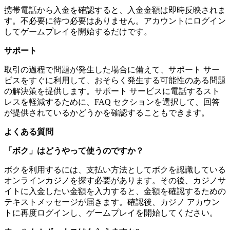
携帯電話から入金を確認すると、入金金額は即時反映されま
す。不必要に待つ必要はありません。アカウントにログイン
してゲームプレイを開始するだけです。
サポート
取引の過程で問題が発生した場合に備えて、サポート サー
ビスをすぐに利用して、おそらく発生する可能性のある問題
の解決策を提供します。サポート サービスに電話するスト
レスを軽減するために、FAQ セクションを選択して、回答
が提供されているかどうかを確認することもできます。
よくある質問
「ボク」はどうやって使うのですか？
ボクを利用するには、支払い方法としてボクを認識している
オンラインカジノを探す必要があります。その後、カジノサ
イトに入金したい金額を入力すると、金額を確認するための
テキストメッセージが届きます。確認後、カジノ アカウン
トに再度ログインし、ゲームプレイを開始してください。