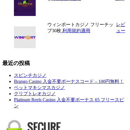
ウィンポートカジノ
フリーチッ
レビ
プ30枚
利用規約適用
ュー
最近の投稿
スピンチカジノ
Brango Casino 入金不要ボーナスコード – 100円無料！
ベットマキシマスカジノ
クリプトレオカジノ
Platinum Reels Casino 入金不要ボーナス 65 フリースピ
ン