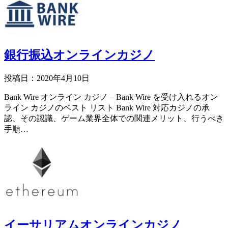
銀行振込オンラインカジノ
投稿日：2020年4月10日
Bank Wire オンライン カジノ – Bank Wire を受け入れるオン
ライン カジノのベスト リスト Bank Wire 対応カジノの承
認、その認識、ゲーム業界全体での関連メリット、行うべき
手順…
イーサリアムオンラインカジノ